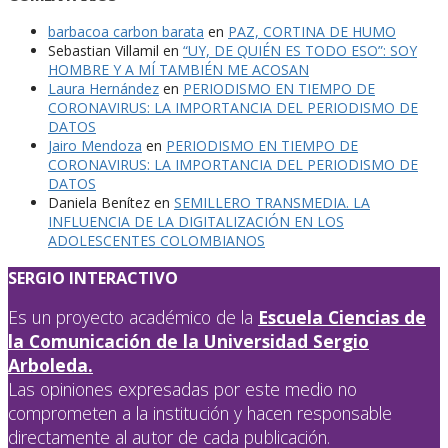
barbacoa carbon barata
en
PAZ, CORTINA DE HUMO
Sebastian Villamil
en
“UY, DE QUIÉN ES TODO ESO”: SOY
HOMBRE Y A MÍ TAMBIÉN ME ACOSAN
Laura Hernández
en
PERIODISMO EN TIEMPO DE
CORONAVIRUS: LA IMPORTANCIA DEL PERIODISMO DE
DATOS
Jairo Mendoza
en
PERIODISMO EN TIEMPO DE
CORONAVIRUS: LA IMPORTANCIA DEL PERIODISMO DE
DATOS
Daniela Benítez
en
SEMILLERO TRANSMEDIA. LA
INFLUENCIA DE LA DIGITALIZACIÓN EN LOS
ADOLESCENTES COLOMBIANOS
SERGIO INTERACTIVO
Es un proyecto académico de la
Escuela Ciencias de
la Comunicación de la Universidad Sergio
Arboleda.
Las opiniones expresadas por este medio no
comprometen a la institución y hacen responsable
directamente al autor de cada publicación.