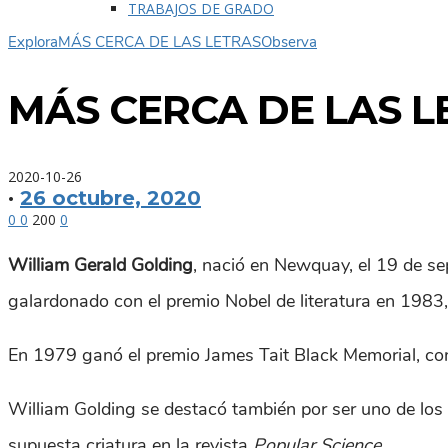
TRABAJOS DE GRADO
Explora
MÁS CERCA DE LAS LETRAS
Observa
MÁS CERCA DE LAS L
2020-10-26
·
26 octubre, 2020
0
0
200
0
William Gerald Golding
, nació en Newquay, el 19 de sep
galardonado con el premio Nobel de literatura en 1983
En 1979 ganó el premio James Tait Black Memorial, con
William Golding se destacó también por ser uno de los 
supuesta criatura en la revista
Popular Science
.