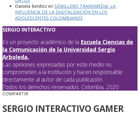
DATOS
Daniela Benítez
en
SEMILLERO TRANSMEDIA. LA
INFLUENCIA DE LA DIGITALIZACIÓN EN LOS
ADOLESCENTES COLOMBIANOS
SERGIO INTERACTIVO
Es un proyecto académico de la
Escuela Ciencias de
la Comunicación de la Universidad Sergio
Arboleda.
Las opiniones expresadas por este medio no
comprometen a la institución y hacen responsable
directamente al autor de cada publicación.
Todos los derechos reservados. Colombia, 2020
COMPARTIR
SERGIO INTERACTIVO GAMER