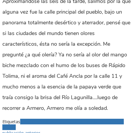
Aproximándose las seis de la tarde, salimos por la que
alguna vez fue la calle principal del pueblo, bajo un
panorama totalmente desértico y aterrador, pensé que
si las ciudades del mundo tienen olores
característicos, ésta no sería la excepción. Me
pregunté ¿a qué olería? Ya no sería al olor del mango
biche mezclado con el humo de los buses de Rápido
Tolima, ni el aroma del Café Ancla por la calle 11 y
mucho menos a la esencia de la papaya verde que
traía consigo la brisa del Río Lagunilla….luego de
recorrer a Armero, Armero me olía a soledad.
Etiquetas
Armero
Nevado del ruiz
Parque de la vida
Tolima
Volcán
Arenas
publicación anterior