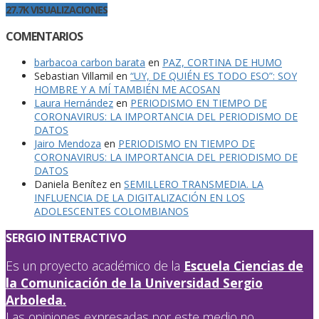
27.7K VISUALIZACIONES
COMENTARIOS
barbacoa carbon barata
en
PAZ, CORTINA DE HUMO
Sebastian Villamil
en
“UY, DE QUIÉN ES TODO ESO”: SOY
HOMBRE Y A MÍ TAMBIÉN ME ACOSAN
Laura Hernández
en
PERIODISMO EN TIEMPO DE
CORONAVIRUS: LA IMPORTANCIA DEL PERIODISMO DE
DATOS
Jairo Mendoza
en
PERIODISMO EN TIEMPO DE
CORONAVIRUS: LA IMPORTANCIA DEL PERIODISMO DE
DATOS
Daniela Benítez
en
SEMILLERO TRANSMEDIA. LA
INFLUENCIA DE LA DIGITALIZACIÓN EN LOS
ADOLESCENTES COLOMBIANOS
SERGIO INTERACTIVO
Es un proyecto académico de la
Escuela Ciencias de
la Comunicación de la Universidad Sergio
Arboleda.
Las opiniones expresadas por este medio no