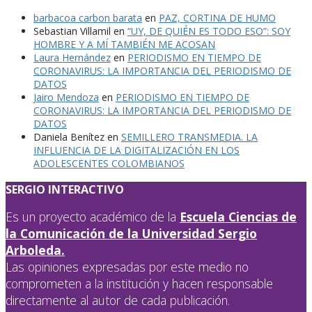
barbacoa carbon barata
en
PAZ, CORTINA DE HUMO
Sebastian Villamil
en
“UY, DE QUIÉN ES TODO ESO”: SOY
HOMBRE Y A MÍ TAMBIÉN ME ACOSAN
Laura Hernández
en
PERIODISMO EN TIEMPO DE
CORONAVIRUS: LA IMPORTANCIA DEL PERIODISMO DE
DATOS
Jairo Mendoza
en
PERIODISMO EN TIEMPO DE
CORONAVIRUS: LA IMPORTANCIA DEL PERIODISMO DE
DATOS
Daniela Benítez
en
SEMILLERO TRANSMEDIA. LA
INFLUENCIA DE LA DIGITALIZACIÓN EN LOS
ADOLESCENTES COLOMBIANOS
SERGIO INTERACTIVO
Es un proyecto académico de la
Escuela Ciencias de
la Comunicación de la Universidad Sergio
Arboleda.
Las opiniones expresadas por este medio no
comprometen a la institución y hacen responsable
directamente al autor de cada publicación.