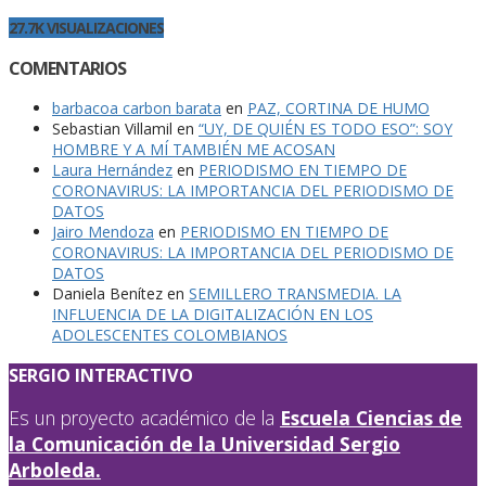
27.7K VISUALIZACIONES
COMENTARIOS
barbacoa carbon barata
en
PAZ, CORTINA DE HUMO
Sebastian Villamil
en
“UY, DE QUIÉN ES TODO ESO”: SOY
HOMBRE Y A MÍ TAMBIÉN ME ACOSAN
Laura Hernández
en
PERIODISMO EN TIEMPO DE
CORONAVIRUS: LA IMPORTANCIA DEL PERIODISMO DE
DATOS
Jairo Mendoza
en
PERIODISMO EN TIEMPO DE
CORONAVIRUS: LA IMPORTANCIA DEL PERIODISMO DE
DATOS
Daniela Benítez
en
SEMILLERO TRANSMEDIA. LA
INFLUENCIA DE LA DIGITALIZACIÓN EN LOS
ADOLESCENTES COLOMBIANOS
SERGIO INTERACTIVO
Es un proyecto académico de la
Escuela Ciencias de
la Comunicación de la Universidad Sergio
Arboleda.