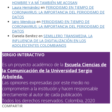
HOMBRE Y A MÍ TAMBIÉN ME ACOSAN
Laura Hernández
en
PERIODISMO EN TIEMPO DE
CORONAVIRUS: LA IMPORTANCIA DEL PERIODISMO DE
DATOS
Jairo Mendoza
en
PERIODISMO EN TIEMPO DE
CORONAVIRUS: LA IMPORTANCIA DEL PERIODISMO DE
DATOS
Daniela Benítez
en
SEMILLERO TRANSMEDIA. LA
INFLUENCIA DE LA DIGITALIZACIÓN EN LOS
ADOLESCENTES COLOMBIANOS
SERGIO INTERACTIVO
Es un proyecto académico de la
Escuela Ciencias de
la Comunicación de la Universidad Sergio
Arboleda.
Las opiniones expresadas por este medio no
comprometen a la institución y hacen responsable
directamente al autor de cada publicación.
Todos los derechos reservados. Colombia, 2020
COMPARTIR