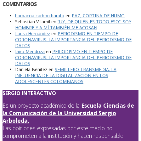
COMENTARIOS
barbacoa carbon barata
en
PAZ, CORTINA DE HUMO
Sebastian Villamil
en
“UY, DE QUIÉN ES TODO ESO”: SOY
HOMBRE Y A MÍ TAMBIÉN ME ACOSAN
Laura Hernández
en
PERIODISMO EN TIEMPO DE
CORONAVIRUS: LA IMPORTANCIA DEL PERIODISMO DE
DATOS
Jairo Mendoza
en
PERIODISMO EN TIEMPO DE
CORONAVIRUS: LA IMPORTANCIA DEL PERIODISMO DE
DATOS
Daniela Benítez
en
SEMILLERO TRANSMEDIA. LA
INFLUENCIA DE LA DIGITALIZACIÓN EN LOS
ADOLESCENTES COLOMBIANOS
SERGIO INTERACTIVO
Es un proyecto académico de la
Escuela Ciencias de
la Comunicación de la Universidad Sergio
Arboleda.
Las opiniones expresadas por este medio no
comprometen a la institución y hacen responsable