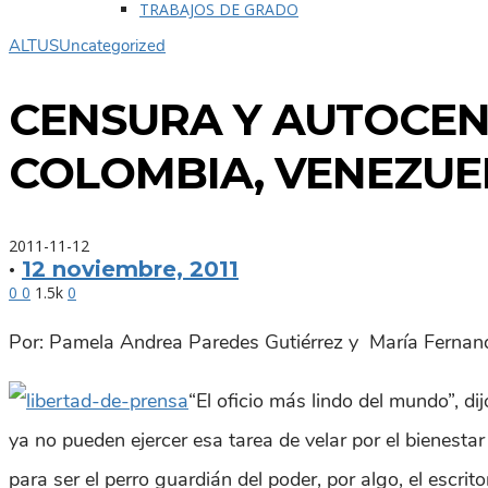
TRABAJOS DE GRADO
ALTUS
Uncategorized
CENSURA Y AUTOCEN
COLOMBIA, VENEZUE
2011-11-12
·
12 noviembre, 2011
0
0
1.5k
0
Por: Pamela Andrea Paredes Gutiérrez y María Fernan
“E
l oficio más lindo del mundo”, di
ya no pueden ejercer esa tarea de velar por el bienesta
para ser el perro guardián del poder, por algo, el escrit