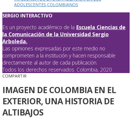
ADOLESCENTES COLOMBIANOS
SERGIO INTERACTIVO
Es un proyecto académico de la
Escuela Ciencias de
la Comunicación de la Universidad Sergio
Arboleda.
Las opiniones expresadas por este medio no
comprometen a la institución y hacen responsable
directamente al autor de cada publicación.
Todos los derechos reservados. Colombia, 2020
COMPARTIR
IMAGEN DE COLOMBIA EN EL
EXTERIOR, UNA HISTORIA DE
ALTIBAJOS