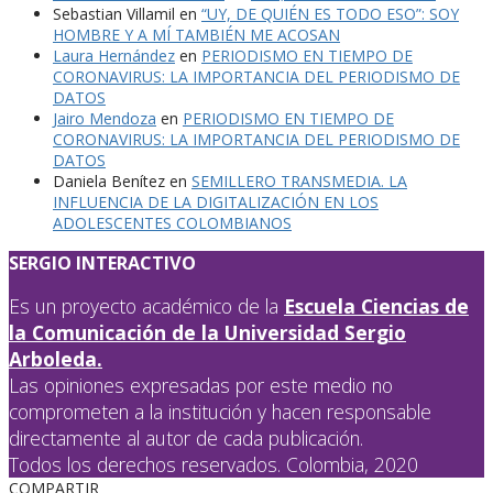
Sebastian Villamil
en
“UY, DE QUIÉN ES TODO ESO”: SOY
HOMBRE Y A MÍ TAMBIÉN ME ACOSAN
Laura Hernández
en
PERIODISMO EN TIEMPO DE
CORONAVIRUS: LA IMPORTANCIA DEL PERIODISMO DE
DATOS
Jairo Mendoza
en
PERIODISMO EN TIEMPO DE
CORONAVIRUS: LA IMPORTANCIA DEL PERIODISMO DE
DATOS
Daniela Benítez
en
SEMILLERO TRANSMEDIA. LA
INFLUENCIA DE LA DIGITALIZACIÓN EN LOS
ADOLESCENTES COLOMBIANOS
SERGIO INTERACTIVO
Es un proyecto académico de la
Escuela Ciencias de
la Comunicación de la Universidad Sergio
Arboleda.
Las opiniones expresadas por este medio no
comprometen a la institución y hacen responsable
directamente al autor de cada publicación.
Todos los derechos reservados. Colombia, 2020
COMPARTIR