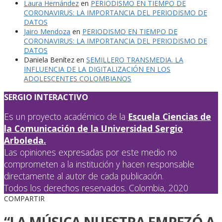
Laura Hernández
en
PERIODISMO EN TIEMPO DE
CORONAVIRUS: LA IMPORTANCIA DEL PERIODISMO DE
DATOS
Jairo Mendoza
en
PERIODISMO EN TIEMPO DE
CORONAVIRUS: LA IMPORTANCIA DEL PERIODISMO DE
DATOS
Daniela Benítez
en
SEMILLERO TRANSMEDIA. LA
INFLUENCIA DE LA DIGITALIZACIÓN EN LOS
ADOLESCENTES COLOMBIANOS
SERGIO INTERACTIVO
Es un proyecto académico de la
Escuela Ciencias de
la Comunicación de la Universidad Sergio
Arboleda.
Las opiniones expresadas por este medio no
comprometen a la institución y hacen responsable
directamente al autor de cada publicación.
Todos los derechos reservados. Colombia, 2020
COMPARTIR
“LA MÚSICA NUESTRA EMPEZÓ A