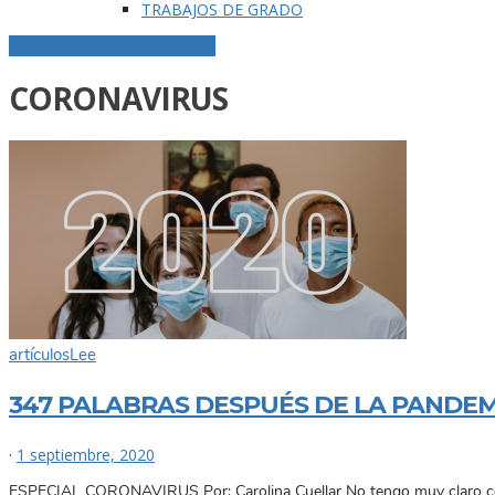
TRABAJOS DE GRADO
ETIQUETA DE LA PUBLICACIÓN
CORONAVIRUS
artículos
Lee
347 PALABRAS DESPUÉS DE LA PANDEM
·
1 septiembre, 2020
ESPECIAL CORONAVIRUS Por: Carolina Cuellar No tengo muy claro cómo 