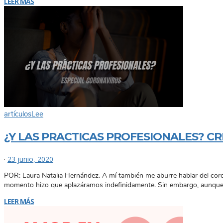
LEER MÁS
artículos
Lee
¿Y LAS PRACTICAS PROFESIONALES? CR
·
23 junio, 2020
POR: Laura Natalia Hernández. A mí también me aburre hablar del coro
momento hizo que aplazáramos indefinidamente. Sin embargo, aunque
LEER MÁS