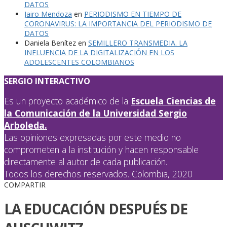
DATOS
Jairo Mendoza
en
PERIODISMO EN TIEMPO DE
CORONAVIRUS: LA IMPORTANCIA DEL PERIODISMO DE
DATOS
Daniela Benítez
en
SEMILLERO TRANSMEDIA. LA
INFLUENCIA DE LA DIGITALIZACIÓN EN LOS
ADOLESCENTES COLOMBIANOS
SERGIO INTERACTIVO
Es un proyecto académico de la
Escuela Ciencias de
la Comunicación de la Universidad Sergio
Arboleda.
Las opiniones expresadas por este medio no
comprometen a la institución y hacen responsable
directamente al autor de cada publicación.
Todos los derechos reservados. Colombia, 2020
COMPARTIR
LA EDUCACIÓN DESPUÉS DE