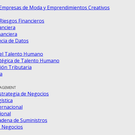
 Empresas de Moda y Emprendimientos Creativos
 Riesgos Financieros
anciera
nanciera
ncia de Datos
del Talento Humano
tégica de Talento Humano
ión Tributaria
a
NAGEMENT
strategia de Negocios
ística
ernacional
ional
adena de Suministros
e Negocios