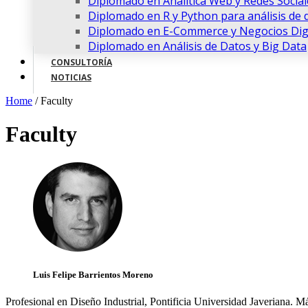
Diplomado en Analítica Web y Redes Social
Diplomado en R y Python para análisis de 
Diplomado en E-Commerce y Negocios Digi
Diplomado en Análisis de Datos y Big Data
CONSULTORÍA
NOTICIAS
Home
/
Faculty
Faculty
Luis Felipe Barrientos Moreno
Profesional en Diseño Industrial, Pontificia Universidad Javeriana. M