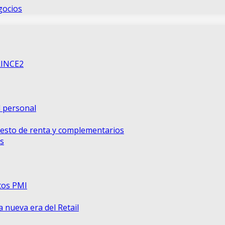
gocios
RINCE2
d personal
uesto de renta y complementarios
s
tos PMI
nueva era del Retail