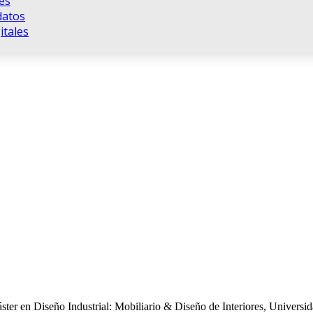
es
datos
tales
áster en Diseño Industrial: Mobiliario & Diseño de Interiores, Universi