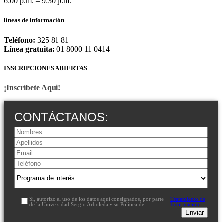
6:00 p.m. – 9:30 p.m.
líneas de información
Teléfono:
325 81 81
Línea gratuita:
01 8000 11 0414
INSCRIPCIONES ABIERTAS
¡Inscríbete Aqui!
CONTÁCTANOS:
Sí, autorizo el uso de los datos aquí consignados, por parte
Tratamiento de
de la Universidad Sergio Arboleda y su Política de
Información.