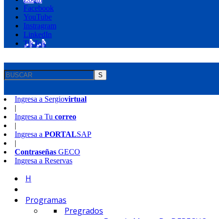
Facebook
YouTube
Instragram
LinkedIn
TikTok
S
Ingresa a
Sergio
virtual
|
Ingresa a
Tu
correo
|
Ingresa a
PORTAL
SAP
|
Contraseñas
GECO
Ingresa a
Reservas
H
Programas
Pregrados