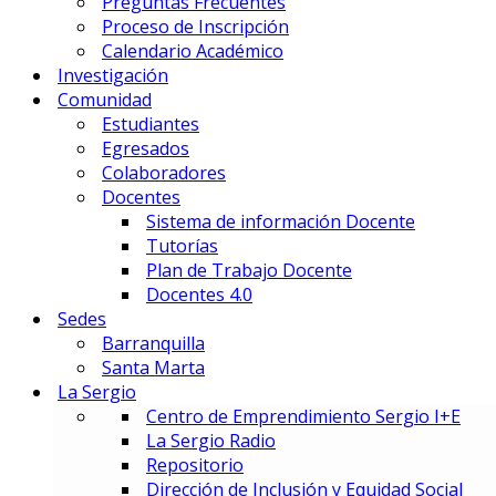
Preguntas Frecuentes
Gestión Deportiva
Proceso de Inscripción
Innovación y Economía de Dato
Calendario Académico
Marketing Integral y Negocios
Investigación
Negocios Estratégicos de Mod
Comunidad
Negocios, Emprendimiento e I
Estudiantes
Tecnología en Dirección Técnic
Egresados
Colaboradores
PREUNIVERSITARIOS
Docentes
Preuniversitario
Sistema de información Docente
Preparatorio en Música
Tutorías
Preparatorio en Teatro Musica
Plan de Trabajo Docente
Docentes 4.0
Sedes
Postgrados
Barranquilla
Santa Marta
La Sergio
PRIME BUSINESS SCHOOL
Centro de Emprendimiento Sergio I+E
DOCTORADO:
La Sergio Radio
DIN – Doctorado en Innovación
Repositorio
MAESTRÍAS:
Dirección de Inclusión y Equidad Social
EMBA – Executive MBA