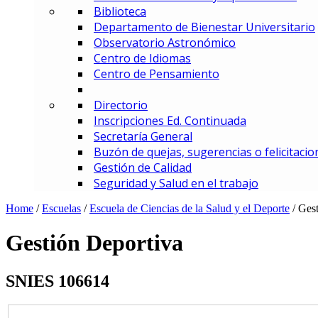
Biblioteca
MBA – Maestría en Administrac
Departamento de Bienestar Universitario
MAF – Maestría en Administraci
Observatorio Astronómico
MAGD – Maestría en Analítica y
Centro de Idiomas
MCI – Maestría en Comercio In
Centro de Pensamiento
MDEMEC – Maestría en Direcci
MDGT – Maestría en Dirección y
Directorio
MGCM – Maestría en Gerencia 
Inscripciones Ed. Continuada
MGCS – Maestría en Gerencia d
Secretaría General
Maestría en Gerencia Estratég
Buzón de quejas, sugerencias o felicitacio
MGIED – Maestría en Gestión de
Gestión de Calidad
MGE – Maestría en Gestión Ene
Seguridad y Salud en el trabajo
ESPECIALIZACIONES
Especialización en Comercio In
Home
/
Escuelas
/
Escuela de Ciencias de la Salud y el Deporte
/
Gest
Especialización en Gerencia de
Especialización en Gerencia d
Gestión Deportiva
Especialización en Gerencia Es
Especialización en Gerencia Fin
SNIES 106614
Especialización en Gerencia Log
Especialización en Gestión de R