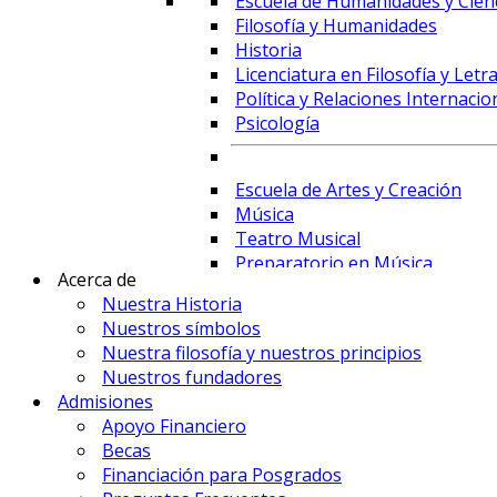
Escuela de Humanidades y Cienc
Filosofía y Humanidades
Historia
Licenciatura en Filosofía y Letr
Política y Relaciones Internacio
Psicología
Escuela de Artes y Creación
Música
Teatro Musical
Preparatorio en Música
Acerca de
Preparatorio en Teatro Musica
Nuestra Historia
Nuestros símbolos
Nuestra filosofía y nuestros principios
Prime Business School
Nuestros fundadores
Administración de Empresas y 
Admisiones
Comercio Internacional y Logís
Apoyo Financiero
Contaduría
Becas
Economía
Financiación para Posgrados
Finanzas, Fintech y Comercio Ex