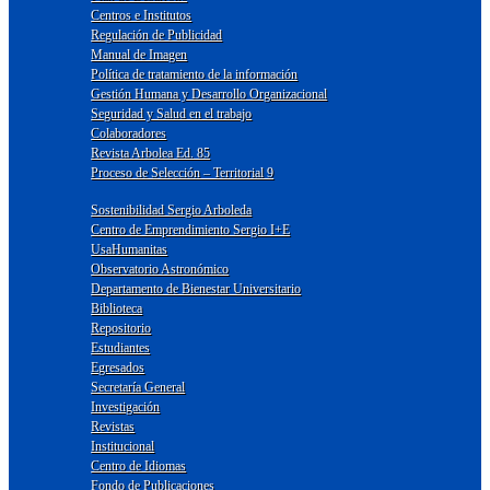
Centros e Institutos
Regulación de Publicidad
Manual de Imagen
Política de tratamiento de la información
Gestión Humana y Desarrollo Organizacional
Seguridad y Salud en el trabajo
Colaboradores
Revista Arbolea Ed. 85
Proceso de Selección – Territorial 9
Sostenibilidad Sergio Arboleda
Centro de Emprendimiento Sergio I+E
UsaHumanitas
Observatorio Astronómico
Departamento de Bienestar Universitario
Biblioteca
Repositorio
Estudiantes
Egresados
Secretaría General
Investigación
Revistas
Institucional
Centro de Idiomas
Fondo de Publicaciones