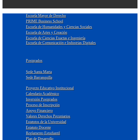
Escuela Mayor de Derecho
PRIME Business School
Escuela de Humanidades y Ciencias Sociales
Escuela de Artes y Creación
Escuela de Ciencias Exactas e Ingeniería
Escuela de Comunicación e Industrias Digitales
Postgrados
Sede Santa Marta
Sede Barranquilla
Proyecto Educativo Institucional
Calendario Académico
Inversión Postgrados
Proceso de Inscripción
Apoyo Financiero
Valores Derechos Pecuniarios
Estatutos de la Universidad
Estatuto Docente
Reglamento Estudiantil
Plan de Desarrollo