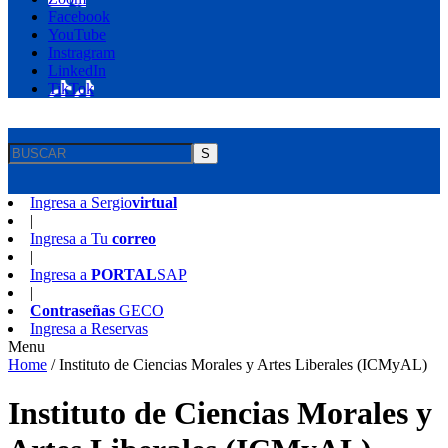
Facebook
YouTube
Instragram
LinkedIn
TikTok
S
Ingresa a
Sergio
virtual
|
Ingresa a
Tu
correo
|
Ingresa a
PORTAL
SAP
|
Contraseñas
GECO
Ingresa a
Reservas
Menu
Home
/
Instituto de Ciencias Morales y Artes Liberales (ICMyAL)
Instituto de Ciencias Morales y