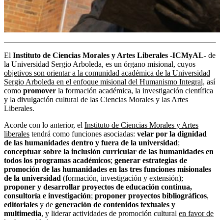
El
Instituto de Ciencias Morales y Artes Liberales -ICMyAL-
de
la Universidad Sergio Arboleda, es un órgano misional, cuyos
objetivos son orientar a la comunidad académica de la Universidad
Sergio Arboleda en el enfoque misional del Humanismo Integral,
así
como
promover
la formación académica, la investigación científica
y la divulgación cultural de las Ciencias Morales y las Artes
Liberales.
Acorde con lo anterior, el
Instituto de Ciencias Morales y Artes
liberales
tendrá como funciones asociadas:
velar por la dignidad
de las humanidades dentro y fuera de la universidad
;
conceptuar sobre la inclusión curricular de las humanidades en
todos los programas académicos
;
generar estrategias de
promoción de las humanidades en las tres funciones misionales
de la universidad
(formación, investigación y extensión);
proponer y desarrollar proyectos de educación continua,
consultoría e investigación
;
proponer proyectos bibliográficos
,
editoriales
y de
generación de contenidos textuales y
multimedia
, y liderar actividades de promoción cultural
en favor de