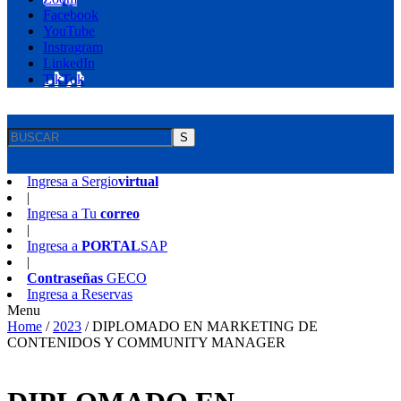
Facebook
YouTube
Instragram
LinkedIn
TikTok
S
Ingresa a
Sergio
virtual
|
Ingresa a
Tu
correo
|
Ingresa a
PORTAL
SAP
|
Contraseñas
GECO
Ingresa a
Reservas
Menu
Home
/
2023
/
DIPLOMADO EN MARKETING DE
CONTENIDOS Y COMMUNITY MANAGER