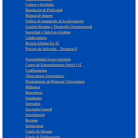
Centros e Institutos
Regulación de Publicidad
Manual de Imagen
Política de tratamiento de la información
Gestión Humana y Desarrollo Organizacional
Seguridad y Salud en el trabajo
Colaboradores
Revista Arbolea Ed. 85
Proceso de Selección – Territorial 9
Sostenibilidad Sergio Arboleda
Centro de Emprendimiento Sergio I+E
UsaHumanitas
Observatorio Astronómico
Departamento de Bienestar Universitario
Biblioteca
Repositorio
Estudiantes
Egresados
Secretaría General
Investigación
Revistas
Institucional
Centro de Idiomas
Fondo de Publicaciones