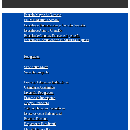
Escuela Mayor de Derecho
PRIME Business School
Escuela de Humanidades y Ciencias Sociales
Escuela de Artes y Creación
Escuela de Ciencias Exactas e Ingeniería
Escuela de Comunicación e Industrias Digitales
Postgrados
Sede Santa Marta
Sede Barranquilla
Proyecto Educativo Institucional
Calendario Académico
Inversión Postgrados
Proceso de Inscripción
Apoyo Financiero
Valores Derechos Pecuniarios
Estatutos de la Universidad
Estatuto Docente
Reglamento Estudiantil
Plan de Desarrollo