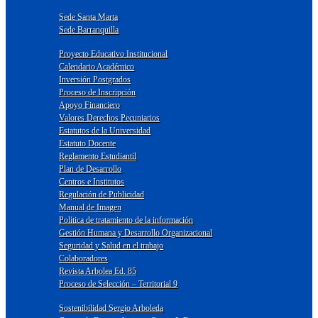
Sede Santa Marta
Sede Barranquilla
Proyecto Educativo Institucional
Calendario Académico
Inversión Postgrados
Proceso de Inscripción
Apoyo Financiero
Valores Derechos Pecuniarios
Estatutos de la Universidad
Estatuto Docente
Reglamento Estudiantil
Plan de Desarrollo
Centros e Institutos
Regulación de Publicidad
Manual de Imagen
Política de tratamiento de la información
Gestión Humana y Desarrollo Organizacional
Seguridad y Salud en el trabajo
Colaboradores
Revista Arbolea Ed. 85
Proceso de Selección – Territorial 9
Sostenibilidad Sergio Arboleda