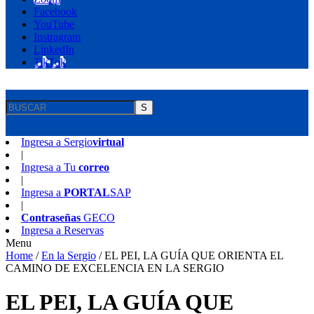
Facebook
YouTube
Instragram
LinkedIn
TikTok
S
Ingresa a
Sergio
virtual
|
Ingresa a
Tu
correo
|
Ingresa a
PORTAL
SAP
|
Contraseñas
GECO
Ingresa a
Reservas
Menu
Home
/
En la Sergio
/
EL PEI, LA GUÍA QUE ORIENTA EL
CAMINO DE EXCELENCIA EN LA SERGIO
EL PEI, LA GUÍA QUE