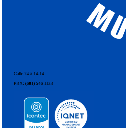
Calle 74 # 14-14
PBX:
(601) 546 1133