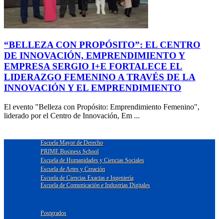
“BELLEZA CON PROPÓSITO”: EL CENTRO
DE INNOVACIÓN, EMPRENDIMIENTO Y
EMPRESA SERGIO I+E FORTALECE EL
LIDERAZGO FEMENINO A TRAVÉS DE LA
INNOVACIÓN Y EL EMPRENDIMIENTO
El evento "Belleza con Propósito: Emprendimiento Femenino",
liderado por el Centro de Innovación, Em ...
Escuela Mayor de Derecho
PRIME Business School
Escuela de Humanidades y Ciencias Sociales
Escuela de Artes y Creación
Escuela de Ciencias Exactas e Ingeniería
Escuela de Comunicación e Industrias Digitales
Postgrados