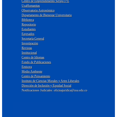
Centro de Emprendimiento Sergio I+E
UsaHumanitas
Observatorio Astronómico
Departamento de Bienestar Universitario
Biblioteca
Repositorio
Estudiantes
Egresados
Secretaría General
Investigación
Revistas
Institucional
Centro de Idiomas
Fondo de Publicaciones
Emisora
Medio Ambiente
Centro de Pensamiento
Instituto de Ciencias Morales y Artes Liberales
Dirección de Inclusión y Equidad Social
Notificaciones Judiciales: oficinajuridica@usa.edu.co