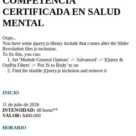
COMPETENCIA
CERTIFICADA EN SALUD
MENTAL
Oops...
You have some jquery.js library include that comes after the Slider
Revolution files js inclusion.
To fix this, you can:
1. Set 'Module General Options' -> 'Advanced' -> 'jQuery &
OutPut Filters' -> 'Put JS to Body' to on
2. Find the double jQuery.js inclusion and remove it
INICIO
11 de julio de 2026
INTENSIDAD:
48 horas**
VALOR:
$400.000
HORARIO