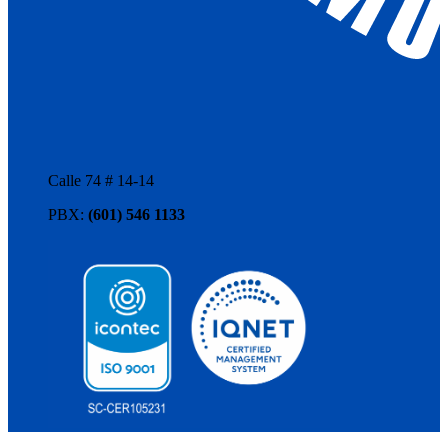
Calle 74 # 14-14
PBX:
(601) 546 1133