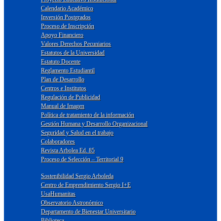
Calendario Académico
Inversión Postgrados
Proceso de Inscripción
Apoyo Financiero
Valores Derechos Pecuniarios
Estatutos de la Universidad
Estatuto Docente
Reglamento Estudiantil
Plan de Desarrollo
Centros e Institutos
Regulación de Publicidad
Manual de Imagen
Política de tratamiento de la información
Gestión Humana y Desarrollo Organizacional
Seguridad y Salud en el trabajo
Colaboradores
Revista Arbolea Ed. 85
Proceso de Selección – Territorial 9
Sostenibilidad Sergio Arboleda
Centro de Emprendimiento Sergio I+E
UsaHumanitas
Observatorio Astronómico
Departamento de Bienestar Universitario
Biblioteca