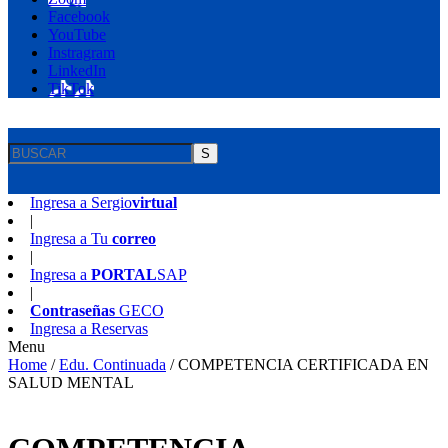
Facebook
YouTube
Instragram
LinkedIn
TikTok
S
Ingresa a
Sergio
virtual
|
Ingresa a
Tu
correo
|
Ingresa a
PORTAL
SAP
|
Contraseñas
GECO
Ingresa a
Reservas
Menu
Home
/
Edu. Continuada
/
COMPETENCIA CERTIFICADA EN
SALUD MENTAL