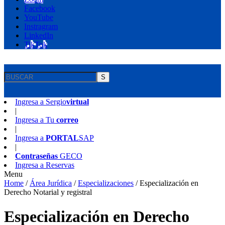
Facebook
YouTube
Instragram
LinkedIn
TikTok
S
Ingresa a
Sergio
virtual
|
Ingresa a
Tu
correo
|
Ingresa a
PORTAL
SAP
|
Contraseñas
GECO
Ingresa a
Reservas
Menu
Home
/
Área Jurídica
/
Especializaciones
/
Especialización en
Derecho Notarial y registral
Especialización en Derecho