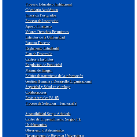
Proyecto Educativo Institucional
Calendario Académico
Inversión Postgrados
Proceso de Inscripción
Apoyo Financiero
Valores Derechos Pecuniarios
Estatutos de la Universidad
Estatuto Docente
Reglamento Estudiantil
Plan de Desarrollo
Centros e Institutos
Regulación de Publicidad
Manual de Imagen
Política de tratamiento de la información
Gestión Humana y Desarrollo Organizacional
Seguridad y Salud en el trabajo
Colaboradores
Revista Arbolea Ed. 85
Proceso de Selección – Territorial 9
Sostenibilidad Sergio Arboleda
Centro de Emprendimiento Sergio I+E
UsaHumanitas
Observatorio Astronómico
Departamento de Bienestar Universitario