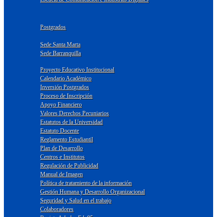
Postgrados
Sede Santa Marta
Sede Barranquilla
Proyecto Educativo Institucional
Calendario Académico
Inversión Postgrados
Proceso de Inscripción
Apoyo Financiero
Valores Derechos Pecuniarios
Estatutos de la Universidad
Estatuto Docente
Reglamento Estudiantil
Plan de Desarrollo
Centros e Institutos
Regulación de Publicidad
Manual de Imagen
Política de tratamiento de la información
Gestión Humana y Desarrollo Organizacional
Seguridad y Salud en el trabajo
Colaboradores