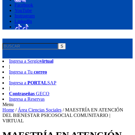
Facebook
YouTube
Instragram
LinkedIn
TikTok
S
Ingresa a
Sergio
virtual
|
Ingresa a
Tu
correo
|
Ingresa a
PORTAL
SAP
|
Contraseñas
GECO
Ingresa a
Reservas
Menu
Home
/
Área Ciencias Sociales
/
MAESTRÍA EN ATENCIÓN
DEL BIENESTAR PSICOSOCIAL COMUNITARIO |
VIRTUAL