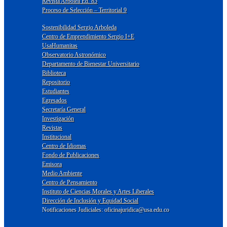
Revista Arbolea Ed. 85
Proceso de Selección – Territorial 9
Sostenibilidad Sergio Arboleda
Centro de Emprendimiento Sergio I+E
UsaHumanitas
Observatorio Astronómico
Departamento de Bienestar Universitario
Biblioteca
Repositorio
Estudiantes
Egresados
Secretaría General
Investigación
Revistas
Institucional
Centro de Idiomas
Fondo de Publicaciones
Emisora
Medio Ambiente
Centro de Pensamiento
Instituto de Ciencias Morales y Artes Liberales
Dirección de Inclusión y Equidad Social
Notificaciones Judiciales: oficinajuridica@usa.edu.co