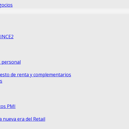
gocios
RINCE2
d personal
uesto de renta y complementarios
s
tos PMI
nueva era del Retail