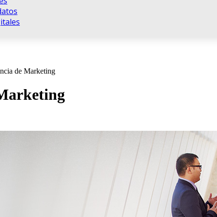
es
datos
tales
encia de Marketing
 Marketing