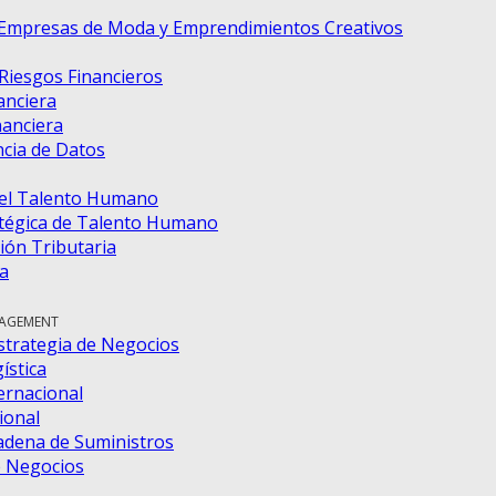
 Empresas de Moda y Emprendimientos Creativos
 Riesgos Financieros
anciera
nanciera
ncia de Datos
del Talento Humano
tégica de Talento Humano
ión Tributaria
a
NAGEMENT
strategia de Negocios
ística
ernacional
ional
adena de Suministros
e Negocios