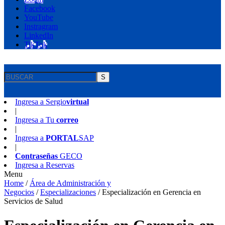
Facebook
YouTube
Instragram
LinkedIn
TikTok
S
Ingresa a
Sergio
virtual
|
Ingresa a
Tu
correo
|
Ingresa a
PORTAL
SAP
|
Contraseñas
GECO
Ingresa a
Reservas
Menu
Home
/
Área de Administración y
Negocios
/
Especializaciones
/
Especialización en Gerencia en
Servicios de Salud