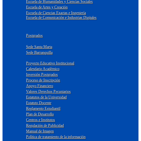
Escuela de Humanidades y Ciencias Sociales
Escuela de Artes y Creación
Escuela de Ciencias Exactas e Ingeniería
Escuela de Comunicación e Industrias Digitales
Postgrados
Sede Santa Marta
Sede Barranquilla
Proyecto Educativo Institucional
Calendario Académico
Inversión Postgrados
Proceso de Inscripción
Apoyo Financiero
Valores Derechos Pecuniarios
Estatutos de la Universidad
Estatuto Docente
Reglamento Estudiantil
Plan de Desarrollo
Centros e Institutos
Regulación de Publicidad
Manual de Imagen
Política de tratamiento de la información