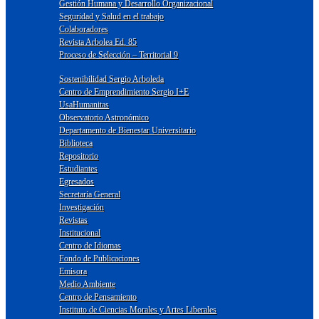
Gestión Humana y Desarrollo Organizacional
Seguridad y Salud en el trabajo
Colaboradores
Revista Arbolea Ed. 85
Proceso de Selección – Territorial 9
Sostenibilidad Sergio Arboleda
Centro de Emprendimiento Sergio I+E
UsaHumanitas
Observatorio Astronómico
Departamento de Bienestar Universitario
Biblioteca
Repositorio
Estudiantes
Egresados
Secretaría General
Investigación
Revistas
Institucional
Centro de Idiomas
Fondo de Publicaciones
Emisora
Medio Ambiente
Centro de Pensamiento
Instituto de Ciencias Morales y Artes Liberales