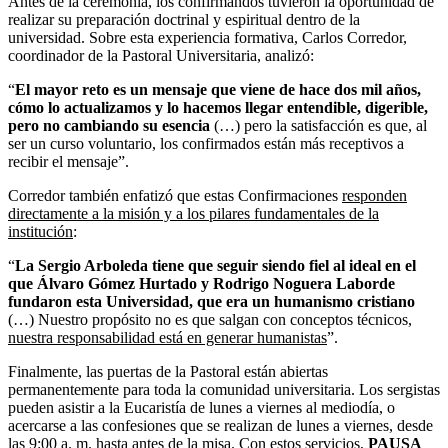
Antes de la ceremonia, los confirmandos tuvieron la oportunidad de
realizar su preparación doctrinal y espiritual dentro de la
universidad. Sobre esta experiencia formativa, Carlos Corredor,
coordinador de la Pastoral Universitaria, analizó:
“
El mayor reto es un mensaje que viene de hace dos mil años,
cómo lo actualizamos y lo hacemos llegar entendible, digerible,
pero no cambiando su esencia
(…) pero la satisfacción es que, al
ser un curso voluntario, los confirmados están más receptivos a
recibir el mensaje”.
Corredor también enfatizó que estas Confirmaciones
responden
directamente a la misión y a los pilares fundamentales de la
institución
:
“
La Sergio Arboleda tiene que seguir siendo fiel al ideal en el
que Álvaro Gómez Hurtado y Rodrigo Noguera Laborde
fundaron esta Universidad, que era un humanismo cristiano
(…) Nuestro propósito no es que salgan con conceptos técnicos,
nuestra responsabilidad está en generar humanistas
”.
Finalmente, las puertas de la Pastoral están abiertas
permanentemente para toda la comunidad universitaria. Los sergistas
pueden asistir a la Eucaristía de lunes a viernes al mediodía, o
acercarse a las confesiones que se realizan de lunes a viernes, desde
las 9:00 a. m. hasta antes de la misa. Con estos servicios,
PAUSA