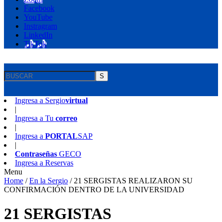
Facebook
YouTube
Instragram
LinkedIn
TikTok
S
Ingresa a
Sergio
virtual
|
Ingresa a
Tu
correo
|
Ingresa a
PORTAL
SAP
|
Contraseñas
GECO
Ingresa a
Reservas
Menu
Home
/
En la Sergio
/
21 SERGISTAS REALIZARON SU
CONFIRMACIÓN DENTRO DE LA UNIVERSIDAD
21 SERGISTAS