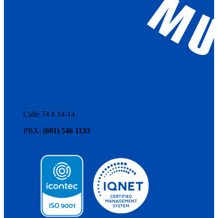
Calle 74 # 14-14
PBX:
(601) 546 1133