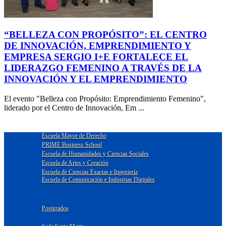
“BELLEZA CON PROPÓSITO”: EL CENTRO
DE INNOVACIÓN, EMPRENDIMIENTO Y
EMPRESA SERGIO I+E FORTALECE EL
LIDERAZGO FEMENINO A TRAVÉS DE LA
INNOVACIÓN Y EL EMPRENDIMIENTO
El evento "Belleza con Propósito: Emprendimiento Femenino",
liderado por el Centro de Innovación, Em ...
Escuela Mayor de Derecho
PRIME Business School
Escuela de Humanidades y Ciencias Sociales
Escuela de Artes y Creación
Escuela de Ciencias Exactas e Ingeniería
Escuela de Comunicación e Industrias Digitales
Postgrados