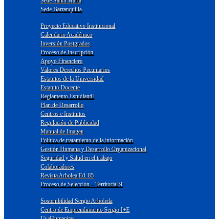
Sede Santa Marta
Sede Barranquilla
Proyecto Educativo Institucional
Calendario Académico
Inversión Postgrados
Proceso de Inscripción
Apoyo Financiero
Valores Derechos Pecuniarios
Estatutos de la Universidad
Estatuto Docente
Reglamento Estudiantil
Plan de Desarrollo
Centros e Institutos
Regulación de Publicidad
Manual de Imagen
Política de tratamiento de la información
Gestión Humana y Desarrollo Organizacional
Seguridad y Salud en el trabajo
Colaboradores
Revista Arbolea Ed. 85
Proceso de Selección – Territorial 9
Sostenibilidad Sergio Arboleda
Centro de Emprendimiento Sergio I+E
UsaHumanitas