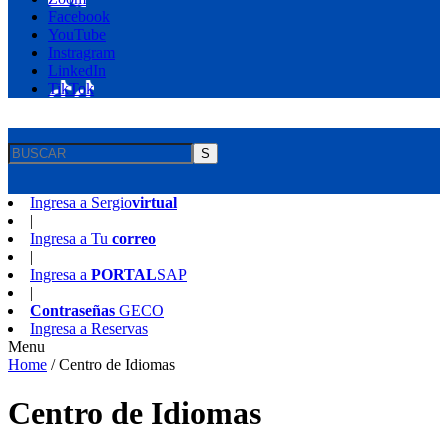
Facebook
YouTube
Instragram
LinkedIn
TikTok
S
Ingresa a
Sergio
virtual
|
Ingresa a
Tu
correo
|
Ingresa a
PORTAL
SAP
|
Contraseñas
GECO
Ingresa a
Reservas
Menu
Home
/
Centro de Idiomas
Centro de Idiomas