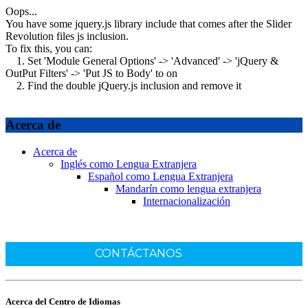
Oops...
You have some jquery.js library include that comes after the Slider
Revolution files js inclusion.
To fix this, you can:
1. Set 'Module General Options' -> 'Advanced' -> 'jQuery &
OutPut Filters' -> 'Put JS to Body' to on
2. Find the double jQuery.js inclusion and remove it
Acerca de
Acerca de
Inglés como Lengua Extranjera
Español como Lengua Extranjera
Mandarín como lengua extranjera
Internacionalización
CONTÁCTANOS
Acerca del Centro de Idiomas