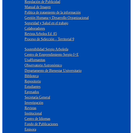
Regulación de Publicidad
Manual de Imagen
Política de tratamiento de la información
Gestión Humana y Desarrollo Organizacional
Seguridad y Salud en el trabajo
Colaboradores
Revista Arbolea Ed. 85
Proceso de Selección – Territorial 9
Sostenibilidad Sergio Arboleda
Centro de Emprendimiento Sergio I+E
UsaHumanitas
Observatorio Astronómico
Departamento de Bienestar Universitario
Biblioteca
Repositorio
Estudiantes
Egresados
Secretaría General
Investigación
Revistas
Institucional
Centro de Idiomas
Fondo de Publicaciones
Emisora