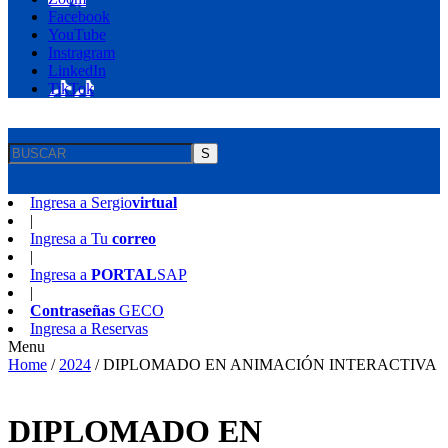
Facebook
YouTube
Instragram
LinkedIn
TikTok
S
Ingresa a
Sergio
virtual
|
Ingresa a
Tu
correo
|
Ingresa a
PORTAL
SAP
|
Contraseñas
GECO
Ingresa a
Reservas
Menu
Home
/
2024
/
DIPLOMADO EN ANIMACIÓN INTERACTIVA
DIPLOMADO EN