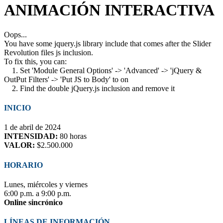
ANIMACIÓN INTERACTIVA
Oops...
You have some jquery.js library include that comes after the Slider
Revolution files js inclusion.
To fix this, you can:
1. Set 'Module General Options' -> 'Advanced' -> 'jQuery &
OutPut Filters' -> 'Put JS to Body' to on
2. Find the double jQuery.js inclusion and remove it
INICIO
1 de abril de 2024
INTENSIDAD:
80 horas
VALOR:
$2.500.000
HORARIO
Lunes, miércoles y viernes
6:00 p.m. a 9:00 p.m.
Online sincrónico
LÍNEAS DE INFORMACIÓN