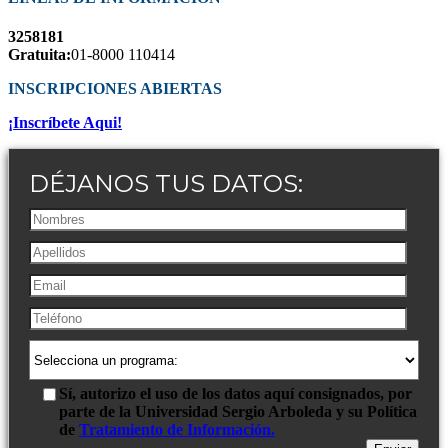
3258181
Gratuita:
01-8000 110414
INSCRIPCIONES ABIERTAS
¡Inscríbete Aqui!
DÉJANOS TUS DATOS:
Sí, autorizo el uso de los datos aquí consignados, por
parte de la Universidad Sergio Arboleda y su Política
de
Tratamiento de Información.