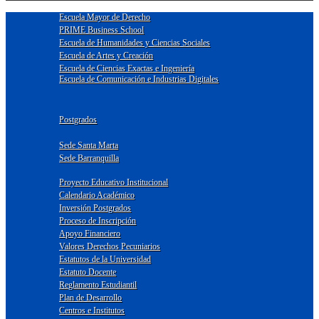
Escuela Mayor de Derecho
PRIME Business School
Escuela de Humanidades y Ciencias Sociales
Escuela de Artes y Creación
Escuela de Ciencias Exactas e Ingeniería
Escuela de Comunicación e Industrias Digitales
Postgrados
Sede Santa Marta
Sede Barranquilla
Proyecto Educativo Institucional
Calendario Académico
Inversión Postgrados
Proceso de Inscripción
Apoyo Financiero
Valores Derechos Pecuniarios
Estatutos de la Universidad
Estatuto Docente
Reglamento Estudiantil
Plan de Desarrollo
Centros e Institutos