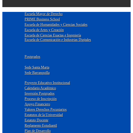
Escuela Mayor de Derecho
PRIME Business School
Escuela de Humanidades y Ciencias Sociales
Escuela de Artes y Creación
Escuela de Ciencias Exactas e Ingeniería
Escuela de Comunicación e Industrias Digitales
Postgrados
Sede Santa Marta
Sede Barranquilla
Proyecto Educativo Institucional
Calendario Académico
Inversión Postgrados
Proceso de Inscripción
Apoyo Financiero
Valores Derechos Pecuniarios
Estatutos de la Universidad
Estatuto Docente
Reglamento Estudiantil
Plan de Desarrollo