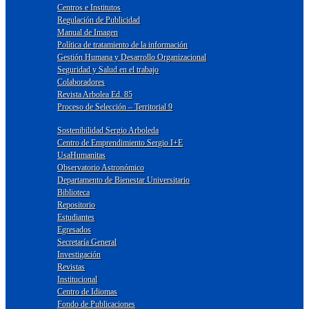
Centros e Institutos
Regulación de Publicidad
Manual de Imagen
Política de tratamiento de la información
Gestión Humana y Desarrollo Organizacional
Seguridad y Salud en el trabajo
Colaboradores
Revista Arbolea Ed. 85
Proceso de Selección – Territorial 9
Sostenibilidad Sergio Arboleda
Centro de Emprendimiento Sergio I+E
UsaHumanitas
Observatorio Astronómico
Departamento de Bienestar Universitario
Biblioteca
Repositorio
Estudiantes
Egresados
Secretaría General
Investigación
Revistas
Institucional
Centro de Idiomas
Fondo de Publicaciones