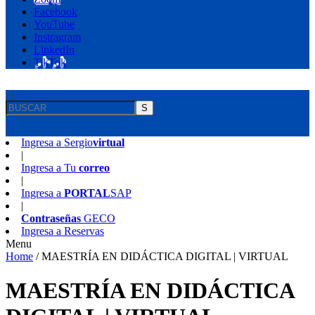
Facebook
YouTube
Instragram
LinkedIn
TikTok
S
Ingresa a
Sergio
virtual
|
Ingresa a
Tu
correo
|
Ingresa a
PORTAL
SAP
|
Contraseñas
GECO
Ingresa a
Reservas
Menu
Home
/
MAESTRÍA EN DIDÁCTICA DIGITAL | VIRTUAL
MAESTRÍA EN DIDÁCTICA