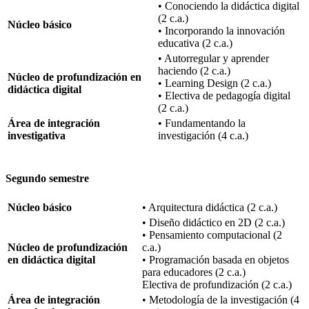
• Conociendo la didáctica digital
(2 c.a.)
Núcleo básico
• Incorporando la innovación
educativa (2 c.a.)
• Autorregular y aprender
haciendo (2 c.a.)
Núcleo de profundización en
• Learning Design (2 c.a.)
didáctica digital
• Electiva de pedagogía digital
(2 c.a.)
Área de integración
• Fundamentando la
investigativa
investigación (4 c.a.)
Segundo semestre
Núcleo básico
• Arquitectura didáctica (2 c.a.)
• Diseño didáctico en 2D (2 c.a.)
• Pensamiento computacional (2
Núcleo de profundización
c.a.)
en didáctica digital
• Programación basada en objetos
para educadores (2 c.a.)
Electiva de profundización (2 c.a.)
Área de integración
• Metodología de la investigación (4