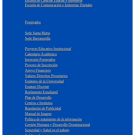
Escuela de Ciencias Exactas e Ingeniería
Escuela de Comunicación e Industrias Digitales
Postgrados
Sede Santa Marta
Sede Barranquilla
Proyecto Educativo Institucional
Calendario Académico
Inversión Postgrados
Proceso de Inscripción
Apoyo Financiero
Valores Derechos Pecuniarios
Estatutos de la Universidad
Estatuto Docente
Reglamento Estudiantil
Plan de Desarrollo
Centros e Institutos
Regulación de Publicidad
Manual de Imagen
Política de tratamiento de la información
Gestión Humana y Desarrollo Organizacional
Seguridad y Salud en el trabajo