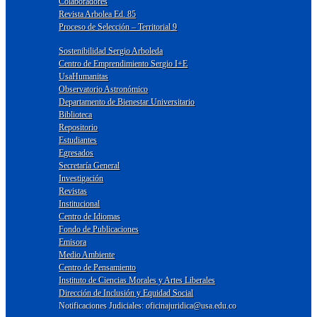
Colaboradores
Revista Arbolea Ed. 85
Proceso de Selección – Territorial 9
Sostenibilidad Sergio Arboleda
Centro de Emprendimiento Sergio I+E
UsaHumanitas
Observatorio Astronómico
Departamento de Bienestar Universitario
Biblioteca
Repositorio
Estudiantes
Egresados
Secretaría General
Investigación
Revistas
Institucional
Centro de Idiomas
Fondo de Publicaciones
Emisora
Medio Ambiente
Centro de Pensamiento
Instituto de Ciencias Morales y Artes Liberales
Dirección de Inclusión y Equidad Social
Notificaciones Judiciales: oficinajuridica@usa.edu.co