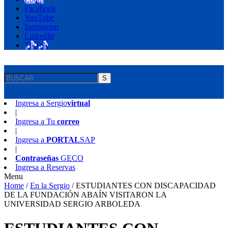
Facebook
YouTube
Instragram
LinkedIn
TikTok
S
Ingresa a
Sergio
virtual
|
Ingresa a
Tu
correo
|
Ingresa a
PORTAL
SAP
|
Contraseñas
GECO
Ingresa a
Reservas
Menu
Home
/
En la Sergio
/
ESTUDIANTES CON DISCAPACIDAD
DE LA FUNDACIÓN ABAÍN VISITARON LA
UNIVERSIDAD SERGIO ARBOLEDA