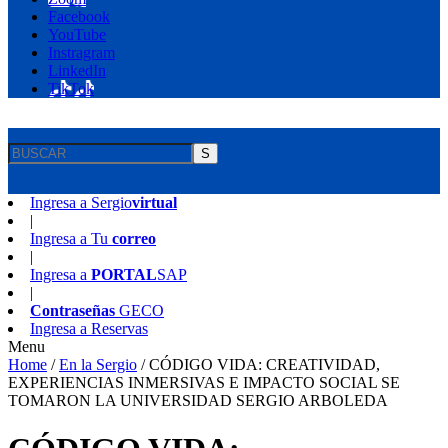
Facebook
YouTube
Instragram
LinkedIn
TikTok
S
Ingresa a
Sergio
virtual
|
Ingresa a
Tu
correo
|
Ingresa a
PORTAL
SAP
|
Contraseñas
GECO
Ingresa a
Reservas
Menu
Home
/
En la Sergio
/
CÓDIGO VIDA: CREATIVIDAD,
EXPERIENCIAS INMERSIVAS E IMPACTO SOCIAL SE
TOMARON LA UNIVERSIDAD SERGIO ARBOLEDA