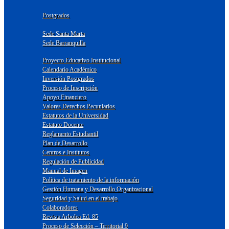
Postgrados
Sede Santa Marta
Sede Barranquilla
Proyecto Educativo Institucional
Calendario Académico
Inversión Postgrados
Proceso de Inscripción
Apoyo Financiero
Valores Derechos Pecuniarios
Estatutos de la Universidad
Estatuto Docente
Reglamento Estudiantil
Plan de Desarrollo
Centros e Institutos
Regulación de Publicidad
Manual de Imagen
Política de tratamiento de la información
Gestión Humana y Desarrollo Organizacional
Seguridad y Salud en el trabajo
Colaboradores
Revista Arbolea Ed. 85
Proceso de Selección – Territorial 9