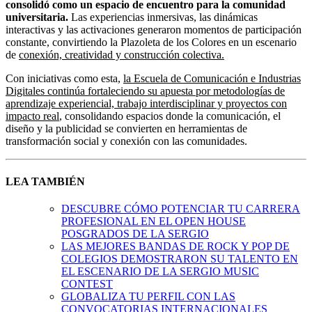
consolidó como un espacio de encuentro para la comunidad
universitaria.
Las experiencias inmersivas, las dinámicas
interactivas y las activaciones generaron momentos de participación
constante, convirtiendo la Plazoleta de los Colores en un escenario
de
conexión, creatividad y construcción colectiva.
Con iniciativas como esta,
la Escuela de Comunicación e Industrias
Digitales continúa fortaleciendo su apuesta por metodologías de
aprendizaje experiencial, trabajo interdisciplinar y proyectos con
impacto real
, consolidando espacios donde la comunicación, el
diseño y la publicidad se convierten en herramientas de
transformación social y conexión con las comunidades.
LEA TAMBIÉN
DESCUBRE CÓMO POTENCIAR TU CARRERA
PROFESIONAL EN EL OPEN HOUSE
POSGRADOS DE LA SERGIO
LAS MEJORES BANDAS DE ROCK Y POP DE
COLEGIOS DEMOSTRARON SU TALENTO EN
EL ESCENARIO DE LA SERGIO MUSIC
CONTEST
GLOBALIZA TU PERFIL CON LAS
CONVOCATORIAS INTERNACIONALES