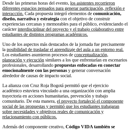
Desde las primeras horas del evento,
los asistentes recorrieron
diferentes espacios pensados para generar participación, reflexión e
interacción.
Cada propuesta integró elementos de
comunicación,
diseño, narrativa y estrategia
con el objetivo de construir
experiencias cercanas y memorables para el público, evidenciando el
carácter
interdisciplinar del proyecto y el trabajo colaborativo entre
estudiantes de distintos programas académicos.
Uno de los aspectos más destacados de la jornada fue precisamente
la
posibilidad de trasladar el aprendizaje del aula a un entorno real.
Los estudiantes asumieron procesos de
conceptualización,
planeación y ejecución
similares a los que enfrentarían en escenarios
profesionales, desarrollando
propuestas enfocadas en conectar
emocionalmente con las personas
y generar conversación
alrededor de causas de impacto social.
La alianza con Cruz Roja Bogotá permitió que el ejercicio
académico estuviera vinculado a una organización con amplia
trayectoria en acciones humanitarias, prevención y trabajo
comunitario. De esta manera,
el proyecto fortaleció el componente
social de las propuestas y permitió que los estudiantes trabajaran
sobre necesidades y objetivos reales de comunicación y
relacionamiento con públicos.
Además del componente creativo,
Código VIDA también se