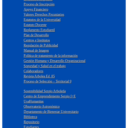
Proceso de Inscripción
Apoyo Financiero
Valores Derechos Pecuniarios
Estatutos de la Universidad
Estatuto Docente
Reglamento Estudiantil
Plan de Desarrollo
Centros e Institutos
Regulación de Publicidad
Manual de Imagen
Política de tratamiento de la información
Gestión Humana y Desarrollo Organizacional
Seguridad y Salud en el trabajo
Colaboradores
Revista Arbolea Ed. 85
Proceso de Selección – Territorial 9
Sostenibilidad Sergio Arboleda
Centro de Emprendimiento Sergio I+E
UsaHumanitas
Observatorio Astronómico
Departamento de Bienestar Universitario
Biblioteca
Repositorio
Estudiantes