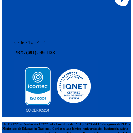
Calle 74 # 14-14
PBX:
(601) 546 1133
SNIES 1728 - Resolución 16377 del 29 octubre de 1984 y 6423 del 05 de agosto de 2011 -
Ministerio de Educación Nacional. Carácter académico: universitario. Institución sujeta
a inspección y vigilancia por el Ministerio de Educación Nacional. En cumplimiento de la