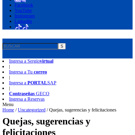
Facebook
YouTube
Instragram
LinkedIn
TikTok
S
Ingresa a
Sergio
virtual
|
Ingresa a
Tu
correo
|
Ingresa a
PORTAL
SAP
|
Contraseñas
GECO
Ingresa a
Reservas
Menu
Home
/
Uncategorized
/
Quejas, sugerencias y felicitaciones
Quejas, sugerencias y
felicitaciones