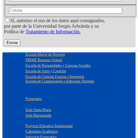
Sí, autorizo el uso de los datos aquí consignados,
por parte de la Universidad Sergio Arboleda y su
Política de
Tratamiento de Información.
Escuela Mayor de Derecho
PRIME Business School
Escuela de Humanidades y Ciencias Sociales
Escuela de Artes y Creación
Escuela de Ciencias Exactas e Ingeniería
Escuela de Comunicación e Industrias Digitales
Postgrados
Sede Santa Marta
Sede Barranquilla
Proyecto Educativo Institucional
Calendario Académico
Inversión Postgrados