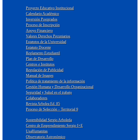
Proyecto Educativo Institucional
Calendario Académico
Inversión Postgrados
Proceso de Inscripción
Apoyo Financiero
Valores Derechos Pecuniarios
Estatutos de la Universidad
Estatuto Docente
Reglamento Estudiantil
Plan de Desarrollo
Centros e Institutos
Regulación de Publicidad
Manual de Imagen
Política de tratamiento de la información
Gestión Humana y Desarrollo Organizacional
Seguridad y Salud en el trabajo
Colaboradores
Revista Arbolea Ed. 85
Proceso de Selección – Territorial 9
Sostenibilidad Sergio Arboleda
Centro de Emprendimiento Sergio I+E
UsaHumanitas
Observatorio Astronómico