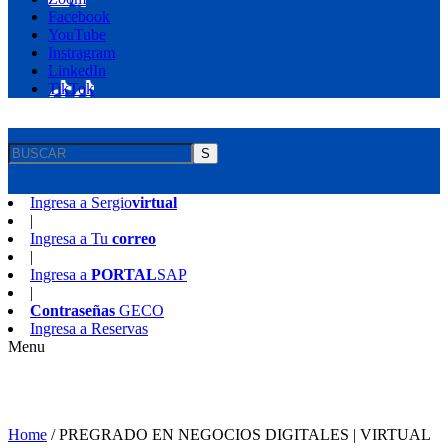
Facebook
YouTube
Instragram
LinkedIn
TikTok
S
Ingresa a
Sergio
virtual
|
Ingresa a
Tu
correo
|
Ingresa a
PORTAL
SAP
|
Contraseñas
GECO
Ingresa a
Reservas
Menu
Home
/
PREGRADO EN NEGOCIOS DIGITALES | VIRTUAL