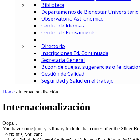
Biblioteca
MBA – Maestría en Administrac
Departamento de Bienestar Universitario
MAF – Maestría en Administraci
Observatorio Astronómico
MAGD – Maestría en Analítica y
Centro de Idiomas
MCI – Maestría en Comercio In
Centro de Pensamiento
MDEMEC – Maestría en Direcci
MDGT – Maestría en Dirección y
Directorio
MGCM – Maestría en Gerencia 
Inscripciones Ed. Continuada
MGCS – Maestría en Gerencia d
Secretaría General
Maestría en Gerencia Estratég
Buzón de quejas, sugerencias o felicitacio
MGIED – Maestría en Gestión de
Gestión de Calidad
MGE – Maestría en Gestión Ene
Seguridad y Salud en el trabajo
ESPECIALIZACIONES
Especialización en Comercio In
Home
/
Internacionalización
Especialización en Gerencia de
Especialización en Gerencia d
Internacionalización
Especialización en Gerencia Es
Especialización en Gerencia Fin
Especialización en Gerencia Log
Oops...
You have some jquery.js library include that comes after the Slider Rev
Especialización en Gestión de R
To fix this, you can:
1. Set 'Module General Options' -> 'Advanced' -> 'jQuery & OutPut F