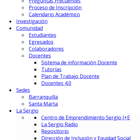
Preguntas Frecuentes
Gestión Deportiva
Proceso de Inscripción
Innovación y Economía de Dato
Calendario Académico
Marketing Integral y Negocios
Investigación
Negocios Estratégicos de Mod
Comunidad
Negocios, Emprendimiento e I
Estudiantes
Tecnología en Dirección Técnic
Egresados
Colaboradores
PREUNIVERSITARIOS
Docentes
Preuniversitario
Sistema de información Docente
Preparatorio en Música
Tutorías
Preparatorio en Teatro Musica
Plan de Trabajo Docente
Docentes 4.0
Sedes
Postgrados
Barranquilla
Santa Marta
La Sergio
PRIME BUSINESS SCHOOL
Centro de Emprendimiento Sergio I+E
DOCTORADO:
La Sergio Radio
DIN – Doctorado en Innovación
Repositorio
MAESTRÍAS:
Dirección de Inclusión y Equidad Social
EMBA – Executive MBA