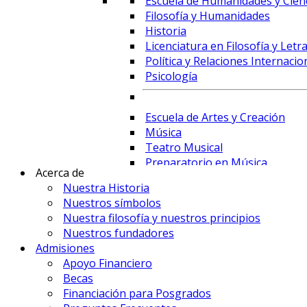
Escuela de Humanidades y Cienc
Filosofía y Humanidades
Historia
Licenciatura en Filosofía y Letr
Política y Relaciones Internacio
Psicología
Escuela de Artes y Creación
Música
Teatro Musical
Preparatorio en Música
Acerca de
Preparatorio en Teatro Musica
Nuestra Historia
Nuestros símbolos
Nuestra filosofía y nuestros principios
Prime Business School
Nuestros fundadores
Administración de Empresas y 
Admisiones
Comercio Internacional y Logís
Apoyo Financiero
Contaduría
Becas
Economía
Financiación para Posgrados
Finanzas, Fintech y Comercio Ex