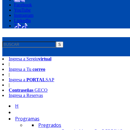
Facebook
YouTube
Instragram
LinkedIn
TikTok
S
Ingresa a
Sergio
virtual
|
Ingresa a
Tu
correo
|
Ingresa a
PORTAL
SAP
|
Contraseñas
GECO
Ingresa a
Reservas
H
Programas
Pregrados