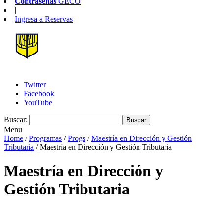
Contraseñas
GECO
|
Ingresa a
Reservas
Twitter
Facebook
YouTube
Buscar:
Menu
Home
/
Programas
/
Progs
/
Maestría en Dirección y Gestión
Tributaria
/
Maestría en Dirección y Gestión Tributaria
Maestría en Dirección y
Gestión Tributaria