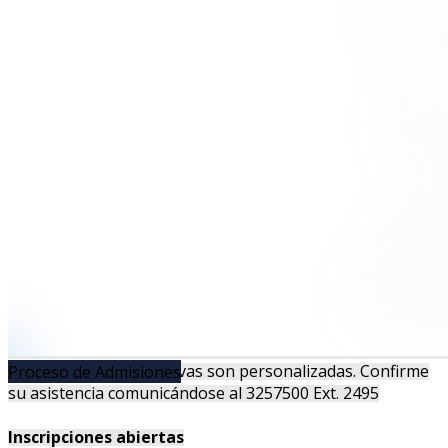
Las sesiones informativas son personalizadas. Confirme
Proceso de Admisiones
su asistencia comunicándose al 3257500 Ext. 2495
Inscripciones abiertas