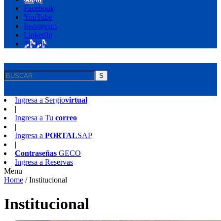
Facebook
YouTube
Instragram
LinkedIn
TikTok
S
Ingresa a
Sergio
virtual
|
Ingresa a
Tu
correo
|
Ingresa a
PORTAL
SAP
|
Contraseñas
GECO
Ingresa a
Reservas
Menu
Home
/
Institucional
Institucional