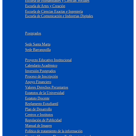
Escuela de Humanidades y Ciencias Sociales
Escuela de Artes y Creación
Escuela de Ciencias Exactas e Ingeniería
Escuela de Comunicación e Industrias Digitales
Postgrados
Sede Santa Marta
Sede Barranquilla
Proyecto Educativo Institucional
Calendario Académico
Inversión Postgrados
Proceso de Inscripción
Apoyo Financiero
Valores Derechos Pecuniarios
Estatutos de la Universidad
Estatuto Docente
Reglamento Estudiantil
Plan de Desarrollo
Centros e Institutos
Regulación de Publicidad
Manual de Imagen
Política de tratamiento de la información