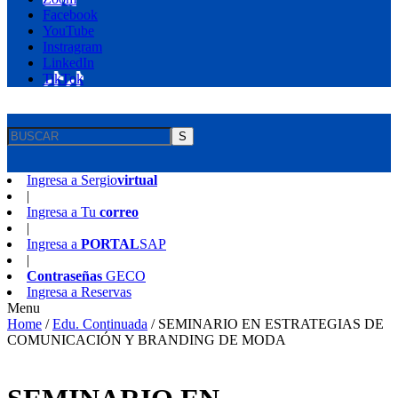
Facebook
YouTube
Instragram
LinkedIn
TikTok
S
Ingresa a
Sergio
virtual
|
Ingresa a
Tu
correo
|
Ingresa a
PORTAL
SAP
|
Contraseñas
GECO
Ingresa a
Reservas
Menu
Home
/
Edu. Continuada
/
SEMINARIO EN ESTRATEGIAS DE
COMUNICACIÓN Y BRANDING DE MODA