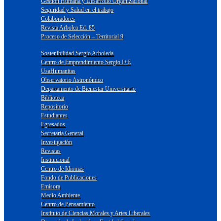
Gestión Humana y Desarrollo Organizacional
Seguridad y Salud en el trabajo
Colaboradores
Revista Arbolea Ed. 85
Proceso de Selección – Territorial 9
Sostenibilidad Sergio Arboleda
Centro de Emprendimiento Sergio I+E
UsaHumanitas
Observatorio Astronómico
Departamento de Bienestar Universitario
Biblioteca
Repositorio
Estudiantes
Egresados
Secretaría General
Investigación
Revistas
Institucional
Centro de Idiomas
Fondo de Publicaciones
Emisora
Medio Ambiente
Centro de Pensamiento
Instituto de Ciencias Morales y Artes Liberales