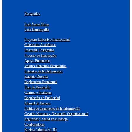
Postgrados
Sede Santa Marta
Sede Barranquilla
Proyecto Educativo Institucional
Calendario Académico
Inversión Postgrados
Proceso de Inscripción
Apoyo Financiero
Valores Derechos Pecuniarios
Estatutos de la Universidad
Estatuto Docente
Reglamento Estudiantil
Plan de Desarrollo
Centros e Institutos
Regulación de Publicidad
Manual de Imagen
Política de tratamiento de la información
Gestión Humana y Desarrollo Organizacional
Seguridad y Salud en el trabajo
Colaboradores
Revista Arbolea Ed. 85