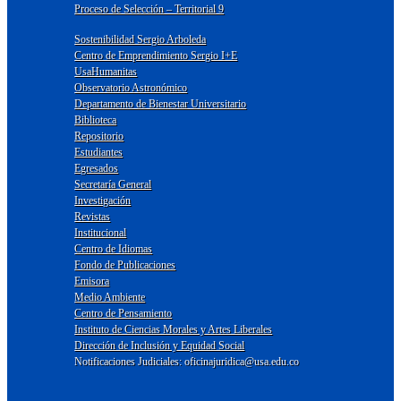
Proceso de Selección – Territorial 9
Sostenibilidad Sergio Arboleda
Centro de Emprendimiento Sergio I+E
UsaHumanitas
Observatorio Astronómico
Departamento de Bienestar Universitario
Biblioteca
Repositorio
Estudiantes
Egresados
Secretaría General
Investigación
Revistas
Institucional
Centro de Idiomas
Fondo de Publicaciones
Emisora
Medio Ambiente
Centro de Pensamiento
Instituto de Ciencias Morales y Artes Liberales
Dirección de Inclusión y Equidad Social
Notificaciones Judiciales: oficinajuridica@usa.edu.co