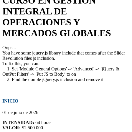
CURSO EN GESTIÓN
INTEGRAL DE
OPERACIONES Y
MERCADOS GLOBALES
Oops...
You have some jquery.js library include that comes after the Slider
Revolution files js inclusion.
To fix this, you can:
1. Set 'Module General Options' -> 'Advanced' -> 'jQuery &
OutPut Filters' -> 'Put JS to Body' to on
2. Find the double jQuery.js inclusion and remove it
INICIO
01 de julio de 2026
INTENSIDAD:
64 horas
VALOR:
$2.500.000