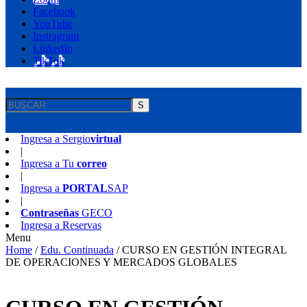
Facebook
YouTube
Instragram
LinkedIn
TikTok
S
Ingresa a
Sergio
virtual
|
Ingresa a
Tu
correo
|
Ingresa a
PORTAL
SAP
|
Contraseñas
GECO
Ingresa a
Reservas
Menu
Home
/
Edu. Continuada
/
CURSO EN GESTIÓN INTEGRAL
DE OPERACIONES Y MERCADOS GLOBALES