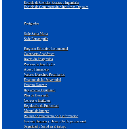
Escuela de Ciencias Exactas e Ingeniería
Escuela de Comunicación e Industrias Digitales
Postgrados
Sede Santa Marta
Sede Barranquilla
Proyecto Educativo Institucional
Calendario Académico
Inversión Postgrados
Proceso de Inscripción
Apoyo Financiero
Valores Derechos Pecuniarios
Estatutos de la Universidad
Estatuto Docente
Reglamento Estudiantil
Plan de Desarrollo
Centros e Institutos
Regulación de Publicidad
Manual de Imagen
Política de tratamiento de la información
Gestión Humana y Desarrollo Organizacional
Seguridad y Salud en el trabajo