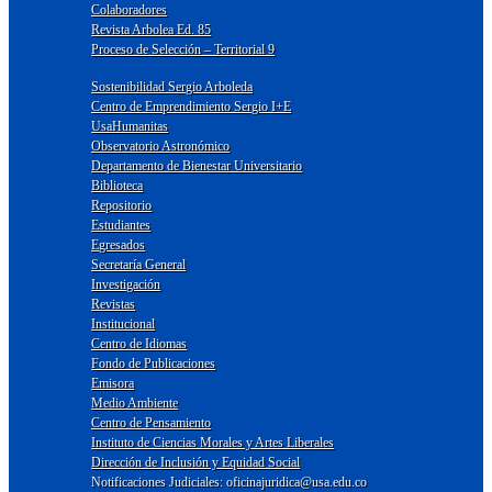
Colaboradores
Revista Arbolea Ed. 85
Proceso de Selección – Territorial 9
Sostenibilidad Sergio Arboleda
Centro de Emprendimiento Sergio I+E
UsaHumanitas
Observatorio Astronómico
Departamento de Bienestar Universitario
Biblioteca
Repositorio
Estudiantes
Egresados
Secretaría General
Investigación
Revistas
Institucional
Centro de Idiomas
Fondo de Publicaciones
Emisora
Medio Ambiente
Centro de Pensamiento
Instituto de Ciencias Morales y Artes Liberales
Dirección de Inclusión y Equidad Social
Notificaciones Judiciales: oficinajuridica@usa.edu.co