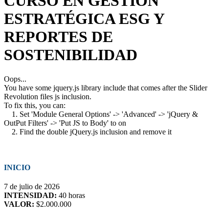
CURSO EN GESTIÓN
ESTRATÉGICA ESG Y
REPORTES DE
SOSTENIBILIDAD
Oops...
You have some jquery.js library include that comes after the Slider
Revolution files js inclusion.
To fix this, you can:
1. Set 'Module General Options' -> 'Advanced' -> 'jQuery &
OutPut Filters' -> 'Put JS to Body' to on
2. Find the double jQuery.js inclusion and remove it
INICIO
7 de julio de 2026
INTENSIDAD:
40 horas
VALOR:
$2.000.000