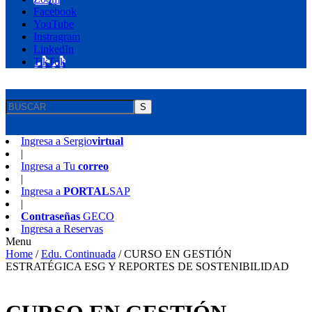
Facebook
YouTube
Instragram
LinkedIn
TikTok
S
Ingresa a
Sergio
virtual
|
Ingresa a
Tu
correo
|
Ingresa a
PORTAL
SAP
|
Contraseñas
GECO
Ingresa a
Reservas
Menu
Home
/
Edu. Continuada
/
CURSO EN GESTIÓN
ESTRATÉGICA ESG Y REPORTES DE SOSTENIBILIDAD