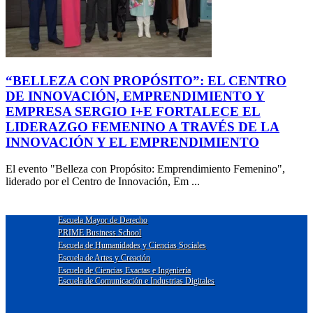
“BELLEZA CON PROPÓSITO”: EL CENTRO
DE INNOVACIÓN, EMPRENDIMIENTO Y
EMPRESA SERGIO I+E FORTALECE EL
LIDERAZGO FEMENINO A TRAVÉS DE LA
INNOVACIÓN Y EL EMPRENDIMIENTO
El evento "Belleza con Propósito: Emprendimiento Femenino",
liderado por el Centro de Innovación, Em ...
Escuela Mayor de Derecho
PRIME Business School
Escuela de Humanidades y Ciencias Sociales
Escuela de Artes y Creación
Escuela de Ciencias Exactas e Ingeniería
Escuela de Comunicación e Industrias Digitales