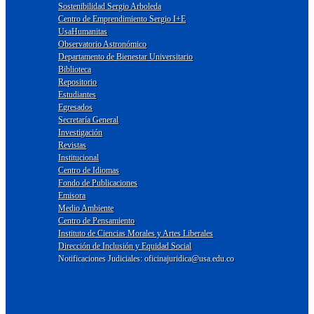
Sostenibilidad Sergio Arboleda
Centro de Emprendimiento Sergio I+E
UsaHumanitas
Observatorio Astronómico
Departamento de Bienestar Universitario
Biblioteca
Repositorio
Estudiantes
Egresados
Secretaría General
Investigación
Revistas
Institucional
Centro de Idiomas
Fondo de Publicaciones
Emisora
Medio Ambiente
Centro de Pensamiento
Instituto de Ciencias Morales y Artes Liberales
Dirección de Inclusión y Equidad Social
Notificaciones Judiciales: oficinajuridica@usa.edu.co