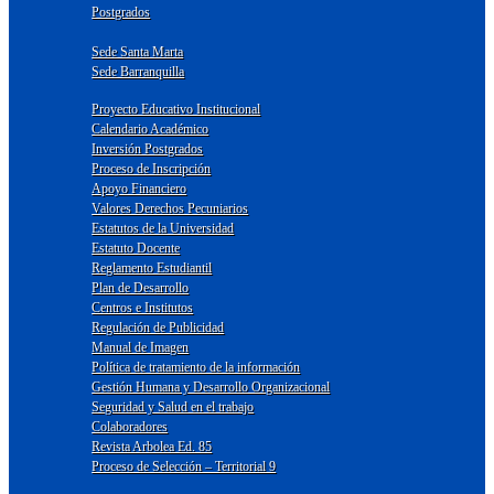
Postgrados
Sede Santa Marta
Sede Barranquilla
Proyecto Educativo Institucional
Calendario Académico
Inversión Postgrados
Proceso de Inscripción
Apoyo Financiero
Valores Derechos Pecuniarios
Estatutos de la Universidad
Estatuto Docente
Reglamento Estudiantil
Plan de Desarrollo
Centros e Institutos
Regulación de Publicidad
Manual de Imagen
Política de tratamiento de la información
Gestión Humana y Desarrollo Organizacional
Seguridad y Salud en el trabajo
Colaboradores
Revista Arbolea Ed. 85
Proceso de Selección – Territorial 9