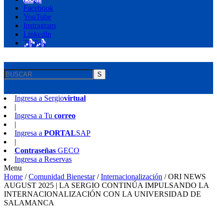
Facebook
YouTube
Instragram
LinkedIn
TikTok
S
Ingresa a
Sergio
virtual
|
Ingresa a
Tu
correo
|
Ingresa a
PORTAL
SAP
|
Contraseñas
GECO
Ingresa a
Reservas
Menu
Home
/
Comunidad Bienestar
/
Internacionalización
/
ORI NEWS
AUGUST 2025 | LA SERGIO CONTINÚA IMPULSANDO LA
INTERNACIONALIZACIÓN CON LA UNIVERSIDAD DE
SALAMANCA