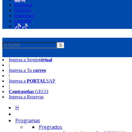
Facebook
YouTube
Instragram
LinkedIn
TikTok
S
Ingresa a
Sergio
virtual
|
Ingresa a
Tu
correo
|
Ingresa a
PORTAL
SAP
|
Contraseñas
GECO
Ingresa a
Reservas
H
Programas
Pregrados