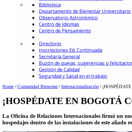
Biblioteca
MBA – Maestría en Administrac
Departamento de Bienestar Universitario
MAF – Maestría en Administraci
Observatorio Astronómico
MAGD – Maestría en Analítica y
Centro de Idiomas
MCI – Maestría en Comercio In
Centro de Pensamiento
MDEMEC – Maestría en Direcci
MDGT – Maestría en Dirección y
Directorio
MGCM – Maestría en Gerencia 
Inscripciones Ed. Continuada
MGCS – Maestría en Gerencia d
Secretaría General
Maestría en Gerencia Estratég
Buzón de quejas, sugerencias o felicitacio
MGIED – Maestría en Gestión de
Gestión de Calidad
MGE – Maestría en Gestión Ene
Seguridad y Salud en el trabajo
ESPECIALIZACIONES
Especialización en Comercio In
Home
/
Comunidad Bienestar
/
Internacionalización
/
¡HOSPÉDATE
Especialización en Gerencia de
Especialización en Gerencia d
¡HOSPÉDATE EN BOGOTÁ C
Especialización en Gerencia Es
Especialización en Gerencia Fin
La Oficina de Relaciones Internacionales firmó un nuev
Especialización en Gerencia Log
hospedajes dentro de las instalaciones de este aliado es
Especialización en Gestión de R