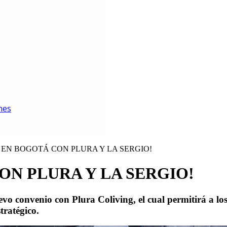
ión de Negocios
ón Financiera
 Gerencia de Datos
ternacional
ón de Empresas de Moda y Emprendimientos Creativos
 Gestión Tributaria
Comercial y Marketing
e la Cadena de Suministros
ica del Talento Humano
nes
 la Innovación y Emprendimiento Digital
rgética
ternacional
 EN BOGOTÁ CON PLURA Y LA SERGIO!
 Marketing
el Talento Humano
ON PLURA Y LA SERGIO!
tratégica de Negocios
anciera
o convenio con Plura Coliving, el cual permitirá a los 
ística
tratégico.
iesgos Financieros