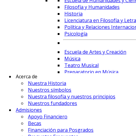
Escuela de Humanidades y Cienc
Filosofía y Humanidades
Historia
Licenciatura en Filosofía y Letr
Política y Relaciones Internacio
Psicología
Escuela de Artes y Creación
Música
Teatro Musical
Preparatorio en Música
Acerca de
Preparatorio en Teatro Musica
Nuestra Historia
Nuestros símbolos
Nuestra filosofía y nuestros principios
Prime Business School
Nuestros fundadores
Administración de Empresas y 
Admisiones
Comercio Internacional y Logís
Apoyo Financiero
Contaduría
Becas
Economía
Financiación para Posgrados
Finanzas, Fintech y Comercio Ex