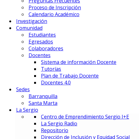
Preguntas Frecuentes
Gestión Deportiva
Proceso de Inscripción
Innovación y Economía de Dato
Calendario Académico
Marketing Integral y Negocios
Investigación
Negocios Estratégicos de Mod
Comunidad
Negocios, Emprendimiento e I
Estudiantes
Tecnología en Dirección Técnic
Egresados
Colaboradores
PREUNIVERSITARIOS
Docentes
Preuniversitario
Sistema de información Docente
Preparatorio en Música
Tutorías
Preparatorio en Teatro Musica
Plan de Trabajo Docente
Docentes 4.0
Sedes
Postgrados
Barranquilla
Santa Marta
La Sergio
PRIME BUSINESS SCHOOL
Centro de Emprendimiento Sergio I+E
DOCTORADO:
La Sergio Radio
DIN – Doctorado en Innovación
Repositorio
MAESTRÍAS:
Dirección de Inclusión y Equidad Social
EMBA – Executive MBA