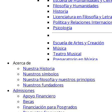
Escuela de Humanidades y Cienc
Filosofía y Humanidades
Historia
Licenciatura en Filosofía y Letr
Política y Relaciones Internacio
Psicología
Escuela de Artes y Creación
Música
Teatro Musical
Preparatorio en Música
Acerca de
Preparatorio en Teatro Musica
Nuestra Historia
Nuestros símbolos
Nuestra filosofía y nuestros principios
Prime Business School
Nuestros fundadores
Administración de Empresas y 
Admisiones
Comercio Internacional y Logís
Apoyo Financiero
Contaduría
Becas
Economía
Financiación para Posgrados
Finanzas, Fintech y Comercio Ex