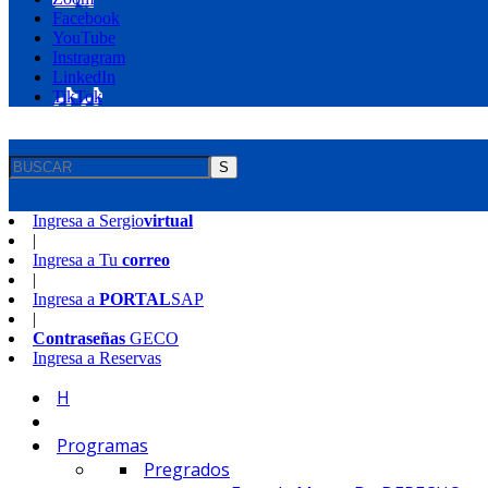
Facebook
YouTube
Instragram
LinkedIn
TikTok
S
Ingresa a
Sergio
virtual
|
Ingresa a
Tu
correo
|
Ingresa a
PORTAL
SAP
|
Contraseñas
GECO
Ingresa a
Reservas
H
Programas
Pregrados