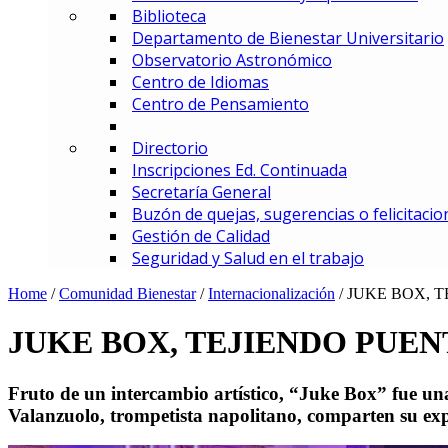
Biblioteca
MBA – Maestría en Administrac
Departamento de Bienestar Universitario
MAF – Maestría en Administraci
Observatorio Astronómico
MAGD – Maestría en Analítica y
Centro de Idiomas
MCI – Maestría en Comercio In
Centro de Pensamiento
MDEMEC – Maestría en Direcci
MDGT – Maestría en Dirección y
Directorio
MGCM – Maestría en Gerencia 
Inscripciones Ed. Continuada
MGCS – Maestría en Gerencia d
Secretaría General
Maestría en Gerencia Estratég
Buzón de quejas, sugerencias o felicitacio
MGIED – Maestría en Gestión de
Gestión de Calidad
MGE – Maestría en Gestión Ene
Seguridad y Salud en el trabajo
ESPECIALIZACIONES
Especialización en Comercio In
Home
/
Comunidad Bienestar
/
Internacionalización
/
JUKE BOX, 
Especialización en Gerencia de
Especialización en Gerencia d
JUKE BOX, TEJIENDO PUE
Especialización en Gerencia Es
Especialización en Gerencia Fin
Fruto de un intercambio artístico, “Juke Box” fue una 
Especialización en Gerencia Log
Valanzuolo, trompetista napolitano, comparten su exp
Especialización en Gestión de R