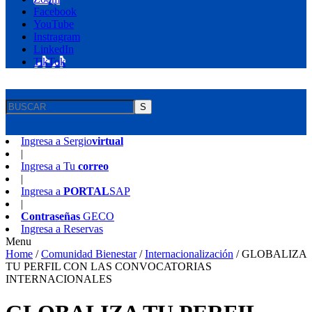
Facebook
YouTube
Instragram
LinkedIn
TikTok
S
Ingresa a
Sergio
virtual
|
Ingresa a
Tu
correo
|
Ingresa a
PORTAL
SAP
|
Contraseñas
GECO
Ingresa a
Reservas
Menu
Home
/
Comunidad Bienestar
/
Internacionalización
/
GLOBALIZA
TU PERFIL CON LAS CONVOCATORIAS
INTERNACIONALES