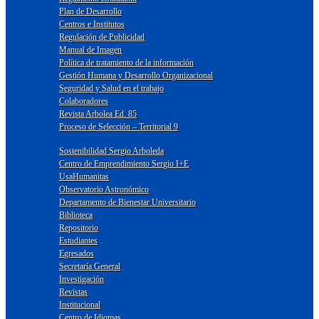
Plan de Desarrollo
Centros e Institutos
Regulación de Publicidad
Manual de Imagen
Política de tratamiento de la información
Gestión Humana y Desarrollo Organizacional
Seguridad y Salud en el trabajo
Colaboradores
Revista Arbolea Ed. 85
Proceso de Selección – Territorial 9
Sostenibilidad Sergio Arboleda
Centro de Emprendimiento Sergio I+E
UsaHumanitas
Observatorio Astronómico
Departamento de Bienestar Universitario
Biblioteca
Repositorio
Estudiantes
Egresados
Secretaría General
Investigación
Revistas
Institucional
Centro de Idiomas