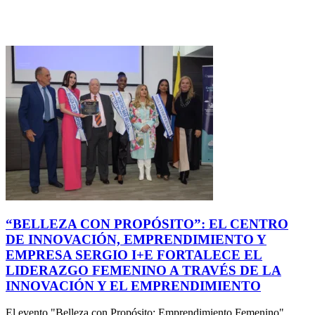
“BELLEZA CON PROPÓSITO”: EL CENTRO
DE INNOVACIÓN, EMPRENDIMIENTO Y
EMPRESA SERGIO I+E FORTALECE EL
LIDERAZGO FEMENINO A TRAVÉS DE LA
INNOVACIÓN Y EL EMPRENDIMIENTO
El evento "Belleza con Propósito: Emprendimiento Femenino",