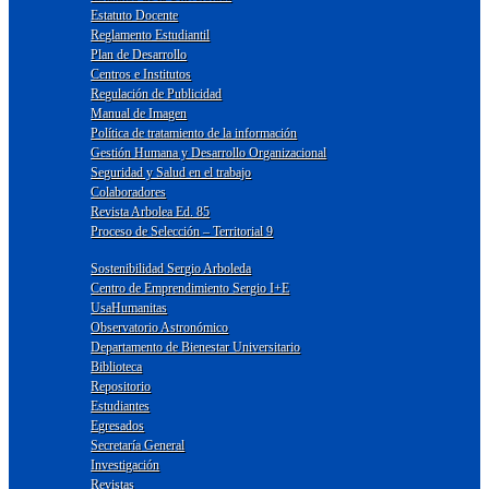
Estatuto Docente
Reglamento Estudiantil
Plan de Desarrollo
Centros e Institutos
Regulación de Publicidad
Manual de Imagen
Política de tratamiento de la información
Gestión Humana y Desarrollo Organizacional
Seguridad y Salud en el trabajo
Colaboradores
Revista Arbolea Ed. 85
Proceso de Selección – Territorial 9
Sostenibilidad Sergio Arboleda
Centro de Emprendimiento Sergio I+E
UsaHumanitas
Observatorio Astronómico
Departamento de Bienestar Universitario
Biblioteca
Repositorio
Estudiantes
Egresados
Secretaría General
Investigación
Revistas