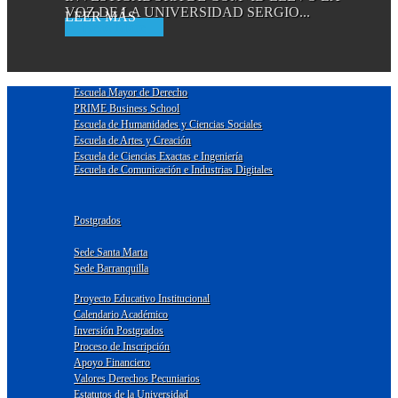
VOZ DE LA UNIVERSIDAD SERGIO...
Read More
Escuela Mayor de Derecho
PRIME Business School
Escuela de Humanidades y Ciencias Sociales
Escuela de Artes y Creación
Escuela de Ciencias Exactas e Ingeniería
Escuela de Comunicación e Industrias Digitales
Postgrados
Sede Santa Marta
Sede Barranquilla
Proyecto Educativo Institucional
Calendario Académico
Inversión Postgrados
Proceso de Inscripción
Apoyo Financiero
Valores Derechos Pecuniarios
Estatutos de la Universidad