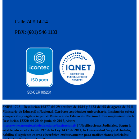
Calle 74 # 14-14
PBX:
(601) 546 1133
SNIES 1728 - Resolución 16377 del 29 octubre de 1984 y 6423 del 05 de agosto de 2011 -
Ministerio de Educación Nacional. Carácter académico: universitario. Institución sujeta
a inspección y vigilancia por el Ministerio de Educación Nacional. En cumplimiento de la
Resolución 12220 del 20 de junio de 2016, visite:
https://www.usergioarboleda.edu.co/institucional/
| “Notificaciones Judiciales. Según lo
establecido en el artículo 197 de la Ley 1437 de 2011, la Universidad Sergio Arboleda,
habilita el siguiente correo electrónico exclusivamente para notificaciones judiciales: