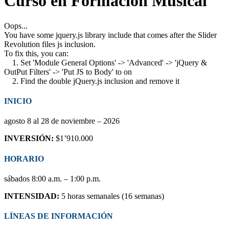
Curso en Formación Musical
Oops...
You have some jquery.js library include that comes after the Slider
Revolution files js inclusion.
To fix this, you can:
1. Set 'Module General Options' -> 'Advanced' -> 'jQuery &
OutPut Filters' -> 'Put JS to Body' to on
2. Find the double jQuery.js inclusion and remove it
INICIO
agosto 8 al 28 de noviembre – 2026
INVERSIÓN:
$1’910.000
HORARIO
sábados 8:00 a.m. – 1:00 p.m.
INTENSIDAD:
5 horas semanales (16 semanas)
LÍNEAS DE INFORMACIÓN