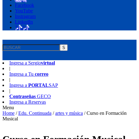
Facebook
YouTube
Instragram
LinkedIn
TikTok
S
Ingresa a
Sergio
virtual
|
Ingresa a
Tu
correo
|
Ingresa a
PORTAL
SAP
|
Contraseñas
GECO
Ingresa a
Reservas
Menu
Home
/
Edu. Continuada
/
artes y música
/
Curso en Formación
Musical