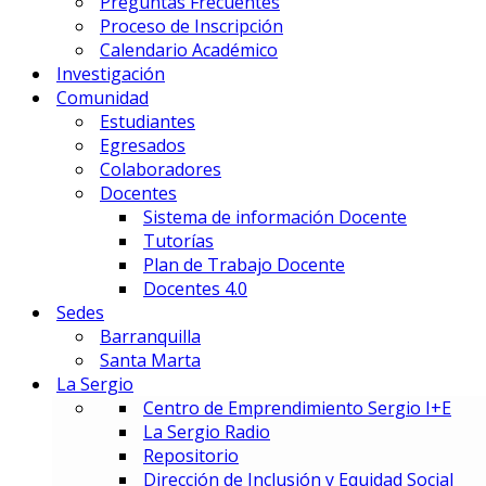
Preguntas Frecuentes
Gestión Deportiva
Proceso de Inscripción
Innovación y Economía de Dato
Calendario Académico
Marketing Integral y Negocios
Investigación
Negocios Estratégicos de Mod
Comunidad
Negocios, Emprendimiento e I
Estudiantes
Tecnología en Dirección Técnic
Egresados
Colaboradores
PREUNIVERSITARIOS
Docentes
Preuniversitario
Sistema de información Docente
Preparatorio en Música
Tutorías
Preparatorio en Teatro Musica
Plan de Trabajo Docente
Docentes 4.0
Sedes
Postgrados
Barranquilla
Santa Marta
La Sergio
PRIME BUSINESS SCHOOL
Centro de Emprendimiento Sergio I+E
DOCTORADO:
La Sergio Radio
DIN – Doctorado en Innovación
Repositorio
MAESTRÍAS:
Dirección de Inclusión y Equidad Social
EMBA – Executive MBA