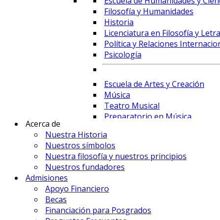
Escuela de Humanidades y Cienc
Filosofía y Humanidades
Historia
Licenciatura en Filosofía y Letr
Política y Relaciones Internacio
Psicología
Escuela de Artes y Creación
Música
Teatro Musical
Preparatorio en Música
Acerca de
Preparatorio en Teatro Musica
Nuestra Historia
Nuestros símbolos
Nuestra filosofía y nuestros principios
Prime Business School
Nuestros fundadores
Administración de Empresas y 
Admisiones
Comercio Internacional y Logís
Apoyo Financiero
Contaduría
Becas
Economía
Financiación para Posgrados
Finanzas, Fintech y Comercio Ex