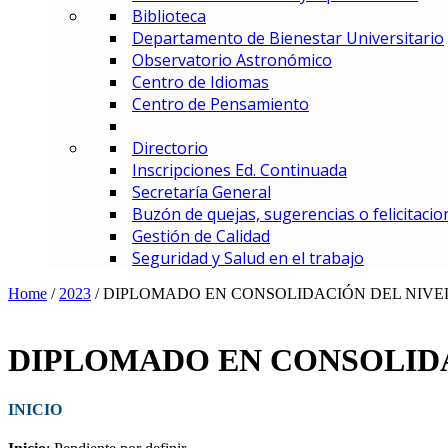
Biblioteca
MBA – Maestría en Administrac
Departamento de Bienestar Universitario
MAF – Maestría en Administraci
Observatorio Astronómico
MAGD – Maestría en Analítica y
Centro de Idiomas
MCI – Maestría en Comercio In
Centro de Pensamiento
MDEMEC – Maestría en Direcci
MDGT – Maestría en Dirección y
Directorio
MGCM – Maestría en Gerencia 
Inscripciones Ed. Continuada
MGCS – Maestría en Gerencia d
Secretaría General
Maestría en Gerencia Estratég
Buzón de quejas, sugerencias o felicitacio
MGIED – Maestría en Gestión de
Gestión de Calidad
MGE – Maestría en Gestión Ene
Seguridad y Salud en el trabajo
ESPECIALIZACIONES
Especialización en Comercio In
Home
/
2023
/
DIPLOMADO EN CONSOLIDACIÓN DEL NIVE
Especialización en Gerencia de
Especialización en Gerencia d
Especialización en Gerencia Es
DIPLOMADO EN CONSOLID
Especialización en Gerencia Fin
Especialización en Gerencia Log
INICIO
Especialización en Gestión de R