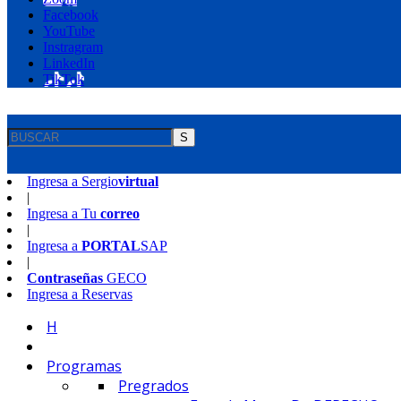
Facebook
YouTube
Instragram
LinkedIn
TikTok
S
Ingresa a
Sergio
virtual
|
Ingresa a
Tu
correo
|
Ingresa a
PORTAL
SAP
|
Contraseñas
GECO
Ingresa a
Reservas
H
Programas
Pregrados