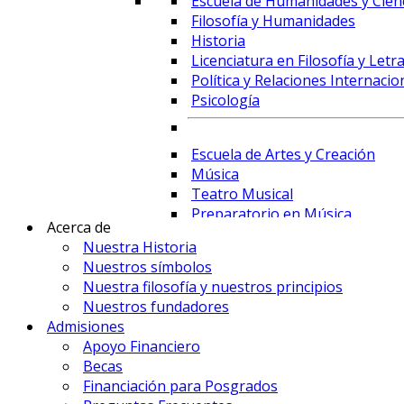
Escuela de Humanidades y Cienc
Filosofía y Humanidades
Historia
Licenciatura en Filosofía y Letr
Política y Relaciones Internacio
Psicología
Escuela de Artes y Creación
Música
Teatro Musical
Preparatorio en Música
Acerca de
Preparatorio en Teatro Musica
Nuestra Historia
Nuestros símbolos
Nuestra filosofía y nuestros principios
Prime Business School
Nuestros fundadores
Administración de Empresas y 
Admisiones
Comercio Internacional y Logís
Apoyo Financiero
Contaduría
Becas
Economía
Financiación para Posgrados
Finanzas, Fintech y Comercio Ex