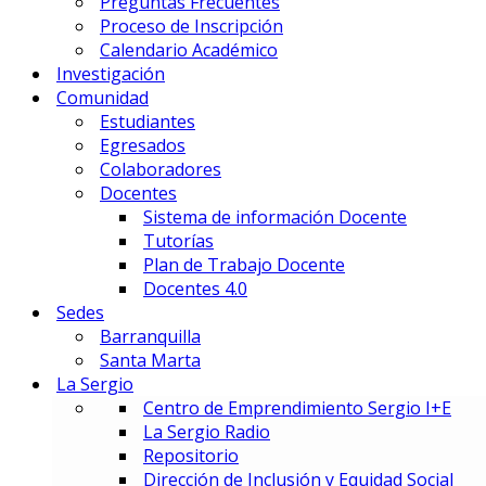
Preguntas Frecuentes
Gestión Deportiva
Proceso de Inscripción
Innovación y Economía de Dato
Calendario Académico
Marketing Integral y Negocios
Investigación
Negocios Estratégicos de Mod
Comunidad
Negocios, Emprendimiento e I
Estudiantes
Tecnología en Dirección Técnic
Egresados
Colaboradores
PREUNIVERSITARIOS
Docentes
Preuniversitario
Sistema de información Docente
Preparatorio en Música
Tutorías
Preparatorio en Teatro Musica
Plan de Trabajo Docente
Docentes 4.0
Sedes
Postgrados
Barranquilla
Santa Marta
La Sergio
PRIME BUSINESS SCHOOL
Centro de Emprendimiento Sergio I+E
DOCTORADO:
La Sergio Radio
DIN – Doctorado en Innovación
Repositorio
MAESTRÍAS:
Dirección de Inclusión y Equidad Social
EMBA – Executive MBA