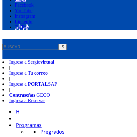
Facebook
YouTube
Instragram
LinkedIn
TikTok
S
Ingresa a
Sergio
virtual
|
Ingresa a
Tu
correo
|
Ingresa a
PORTAL
SAP
|
Contraseñas
GECO
Ingresa a
Reservas
H
Programas
Pregrados