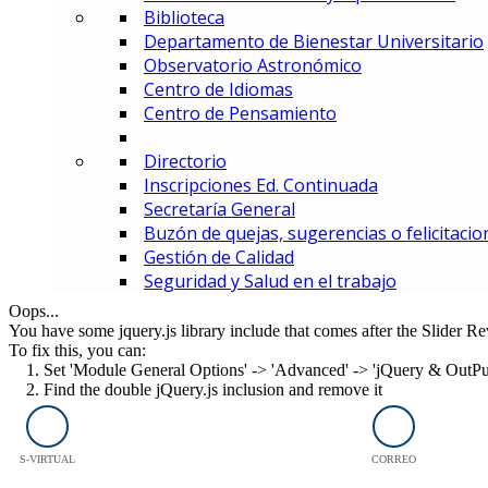
Biblioteca
MBA – Maestría en Administrac
Departamento de Bienestar Universitario
MAF – Maestría en Administraci
Observatorio Astronómico
MAGD – Maestría en Analítica y
Centro de Idiomas
MCI – Maestría en Comercio In
Centro de Pensamiento
MDEMEC – Maestría en Direcci
MDGT – Maestría en Dirección y
Directorio
MGCM – Maestría en Gerencia 
Inscripciones Ed. Continuada
MGCS – Maestría en Gerencia d
Secretaría General
Maestría en Gerencia Estratég
Buzón de quejas, sugerencias o felicitacio
MGIED – Maestría en Gestión de
Gestión de Calidad
MGE – Maestría en Gestión Ene
Seguridad y Salud en el trabajo
ESPECIALIZACIONES
Especialización en Comercio In
Oops...
You have some jquery.js library include that comes after the Slider Rev
Especialización en Gerencia de
To fix this, you can:
Especialización en Gerencia d
1. Set 'Module General Options' -> 'Advanced' -> 'jQuery & OutPut F
Especialización en Gerencia Es
2. Find the double jQuery.js inclusion and remove it
Especialización en Gerencia Fin
Especialización en Gerencia Log
Especialización en Gestión de R
S-VIRTUAL
CORREO