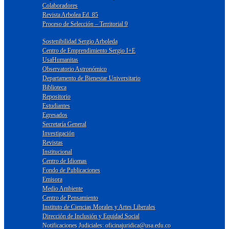
Colaboradores
Revista Arbolea Ed. 85
Proceso de Selección – Territorial 9
Sostenibilidad Sergio Arboleda
Centro de Emprendimiento Sergio I+E
UsaHumanitas
Observatorio Astronómico
Departamento de Bienestar Universitario
Biblioteca
Repositorio
Estudiantes
Egresados
Secretaría General
Investigación
Revistas
Institucional
Centro de Idiomas
Fondo de Publicaciones
Emisora
Medio Ambiente
Centro de Pensamiento
Instituto de Ciencias Morales y Artes Liberales
Dirección de Inclusión y Equidad Social
Notificaciones Judiciales: oficinajuridica@usa.edu.co