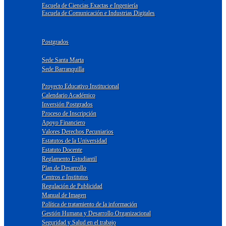
Escuela de Ciencias Exactas e Ingeniería
Escuela de Comunicación e Industrias Digitales
Postgrados
Sede Santa Marta
Sede Barranquilla
Proyecto Educativo Institucional
Calendario Académico
Inversión Postgrados
Proceso de Inscripción
Apoyo Financiero
Valores Derechos Pecuniarios
Estatutos de la Universidad
Estatuto Docente
Reglamento Estudiantil
Plan de Desarrollo
Centros e Institutos
Regulación de Publicidad
Manual de Imagen
Política de tratamiento de la información
Gestión Humana y Desarrollo Organizacional
Seguridad y Salud en el trabajo