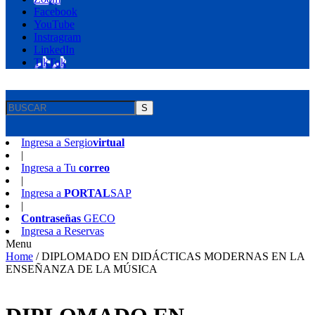
Facebook
YouTube
Instragram
LinkedIn
TikTok
S
Ingresa a
Sergio
virtual
|
Ingresa a
Tu
correo
|
Ingresa a
PORTAL
SAP
|
Contraseñas
GECO
Ingresa a
Reservas
Menu
Home
/
DIPLOMADO EN DIDÁCTICAS MODERNAS EN LA
ENSEÑANZA DE LA MÚSICA