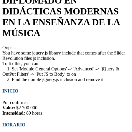
DIPLOMADO EN
DIDÁCTICAS MODERNAS
EN LA ENSEÑANZA DE LA
MÚSICA
Oops...
You have some jquery.js library include that comes after the Slider
Revolution files js inclusion.
To fix this, you can:
1. Set 'Module General Options' -> 'Advanced' -> 'jQuery &
OutPut Filters' -> 'Put JS to Body' to on
2. Find the double jQuery.js inclusion and remove it
INICIO
Por confirmar
Valor:
$2.300.000
Intensidad:
80 horas
HORARIO