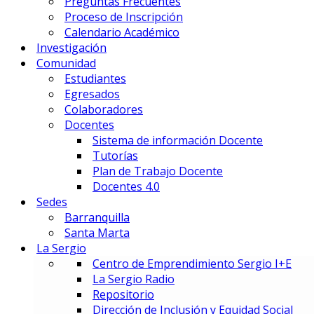
Preguntas Frecuentes
Gestión Deportiva
Proceso de Inscripción
Innovación y Economía de Dato
Calendario Académico
Marketing Integral y Negocios
Investigación
Negocios Estratégicos de Mod
Comunidad
Negocios, Emprendimiento e I
Estudiantes
Tecnología en Dirección Técnic
Egresados
Colaboradores
PREUNIVERSITARIOS
Docentes
Preuniversitario
Sistema de información Docente
Preparatorio en Música
Tutorías
Preparatorio en Teatro Musica
Plan de Trabajo Docente
Docentes 4.0
Sedes
Postgrados
Barranquilla
Santa Marta
La Sergio
PRIME BUSINESS SCHOOL
Centro de Emprendimiento Sergio I+E
DOCTORADO:
La Sergio Radio
DIN – Doctorado en Innovación
Repositorio
MAESTRÍAS:
Dirección de Inclusión y Equidad Social
EMBA – Executive MBA