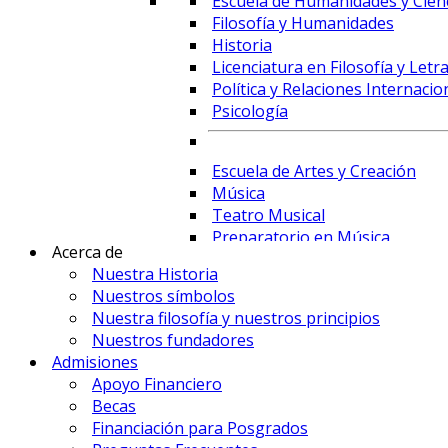
Escuela de Humanidades y Cienc
Filosofía y Humanidades
Historia
Licenciatura en Filosofía y Letr
Política y Relaciones Internacio
Psicología
Escuela de Artes y Creación
Música
Teatro Musical
Preparatorio en Música
Acerca de
Preparatorio en Teatro Musica
Nuestra Historia
Nuestros símbolos
Nuestra filosofía y nuestros principios
Prime Business School
Nuestros fundadores
Administración de Empresas y 
Admisiones
Comercio Internacional y Logís
Apoyo Financiero
Contaduría
Becas
Economía
Financiación para Posgrados
Finanzas, Fintech y Comercio Ex