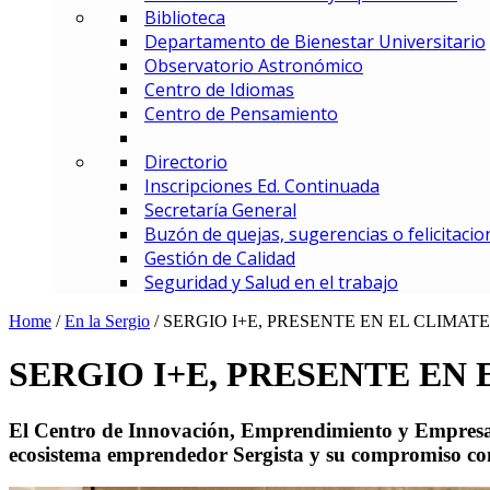
Biblioteca
MBA – Maestría en Administrac
Departamento de Bienestar Universitario
MAF – Maestría en Administraci
Observatorio Astronómico
MAGD – Maestría en Analítica y
Centro de Idiomas
MCI – Maestría en Comercio In
Centro de Pensamiento
MDEMEC – Maestría en Direcci
MDGT – Maestría en Dirección y
Directorio
MGCM – Maestría en Gerencia 
Inscripciones Ed. Continuada
MGCS – Maestría en Gerencia d
Secretaría General
Maestría en Gerencia Estratég
Buzón de quejas, sugerencias o felicitacio
MGIED – Maestría en Gestión de
Gestión de Calidad
MGE – Maestría en Gestión Ene
Seguridad y Salud en el trabajo
ESPECIALIZACIONES
Especialización en Comercio In
Home
/
En la Sergio
/
SERGIO I+E, PRESENTE EN EL CLIMA
Especialización en Gerencia de
Especialización en Gerencia d
SERGIO I+E, PRESENTE EN
Especialización en Gerencia Es
Especialización en Gerencia Fin
El Centro de Innovación, Emprendimiento y Empresa S
Especialización en Gerencia Log
ecosistema emprendedor Sergista y su compromiso con
Especialización en Gestión de R