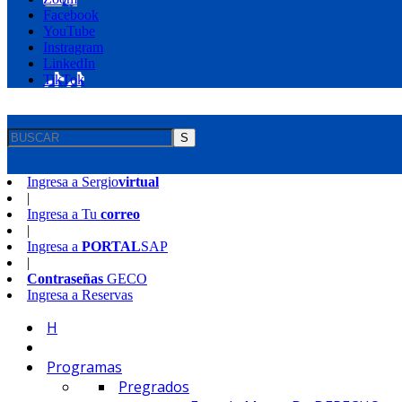
Facebook
YouTube
Instragram
LinkedIn
TikTok
S
Ingresa a
Sergio
virtual
|
Ingresa a
Tu
correo
|
Ingresa a
PORTAL
SAP
|
Contraseñas
GECO
Ingresa a
Reservas
H
Programas
Pregrados