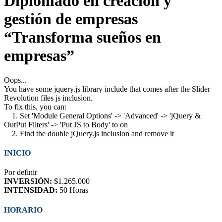
Diplomado en creación y
gestión de empresas
“Transforma sueños en
empresas”
Oops...
You have some jquery.js library include that comes after the Slider
Revolution files js inclusion.
To fix this, you can:
1. Set 'Module General Options' -> 'Advanced' -> 'jQuery &
OutPut Filters' -> 'Put JS to Body' to on
2. Find the double jQuery.js inclusion and remove it
INICIO
Por definir
INVERSIÓN:
$1.265.000
INTENSIDAD:
50 Horas
HORARIO