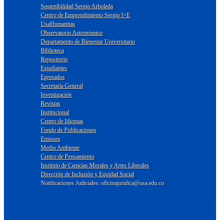
Sostenibilidad Sergio Arboleda
Centro de Emprendimiento Sergio I+E
UsaHumanitas
Observatorio Astronómico
Departamento de Bienestar Universitario
Biblioteca
Repositorio
Estudiantes
Egresados
Secretaría General
Investigación
Revistas
Institucional
Centro de Idiomas
Fondo de Publicaciones
Emisora
Medio Ambiente
Centro de Pensamiento
Instituto de Ciencias Morales y Artes Liberales
Dirección de Inclusión y Equidad Social
Notificaciones Judiciales: oficinajuridica@usa.edu.co