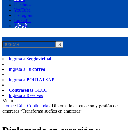
Facebook
YouTube
Instragram
LinkedIn
TikTok
S
Ingresa a
Sergio
virtual
|
Ingresa a
Tu
correo
|
Ingresa a
PORTAL
SAP
|
Contraseñas
GECO
Ingresa a
Reservas
Menu
Home
/
Edu. Continuada
/
Diplomado en creación y gestión de
empresas “Transforma sueños en empresas”