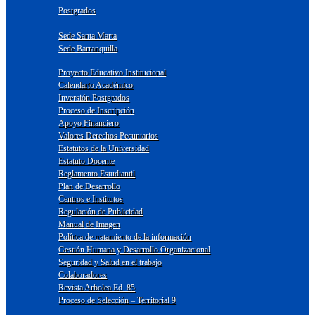
Postgrados
Sede Santa Marta
Sede Barranquilla
Proyecto Educativo Institucional
Calendario Académico
Inversión Postgrados
Proceso de Inscripción
Apoyo Financiero
Valores Derechos Pecuniarios
Estatutos de la Universidad
Estatuto Docente
Reglamento Estudiantil
Plan de Desarrollo
Centros e Institutos
Regulación de Publicidad
Manual de Imagen
Política de tratamiento de la información
Gestión Humana y Desarrollo Organizacional
Seguridad y Salud en el trabajo
Colaboradores
Revista Arbolea Ed. 85
Proceso de Selección – Territorial 9