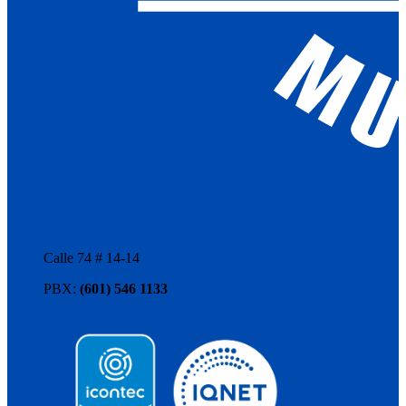
Calle 74 # 14-14
PBX:
(601) 546 1133